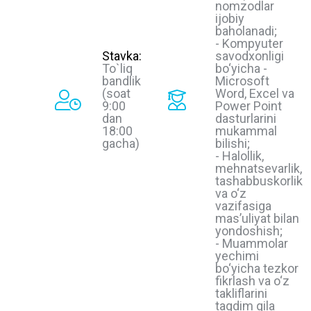
nomzodlar
ijobiy
baholanadi;
- Kompyuter
Stavka:
savodxonligi
To`liq
bo‘yicha -
bandlik
Microsoft
(soat
Word, Excel va
9:00
Power Point
dan
dasturlarini
18:00
mukammal
gacha)
bilishi;
- Halollik,
mehnatsevarlik,
tashabbuskorlik
va o‘z
vazifasiga
masʼuliyat bilan
yondoshish;
- Muammolar
yechimi
bo‘yicha tezkor
fikrlash va o‘z
takliflarini
taqdim qila