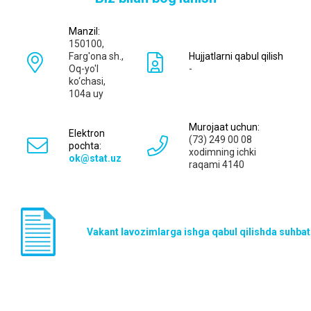
Manzil:
150100,
Farg'ona sh.,
Hujjatlarni qabul qilish
Oq-yo'l
-
ko‘chаsi,
104a uy
Murojaat uchun:
Elektron
(73) 249 00 08
pochta:
xodimning ichki
ok@stat.uz
raqami 4140
Vakant lavozimlarga ishga qabul qilishda suhbat 