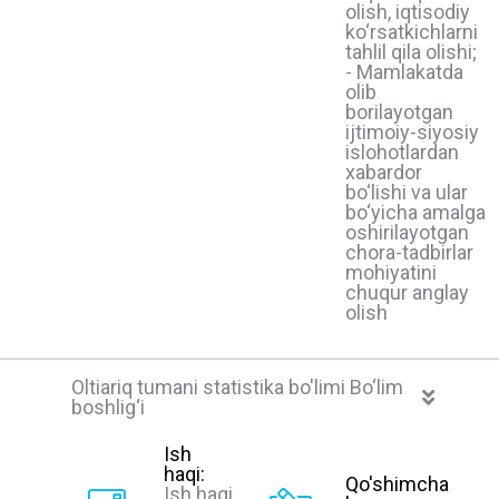
olish, iqtisodiy
ko‘rsatkichlarni
tahlil qila olishi;
- Mamlakatda
olib
borilayotgan
ijtimoiy-siyosiy
islohotlardan
xabardor
bo‘lishi va ular
bo‘yicha amalga
oshirilayotgan
chora-tadbirlar
mohiyatini
chuqur anglay
olish
Oltiariq tumani statistika bo'limi Bo‘lim
boshlig‘i
Ish
haqi:
Qo'shimcha
Ish haqi