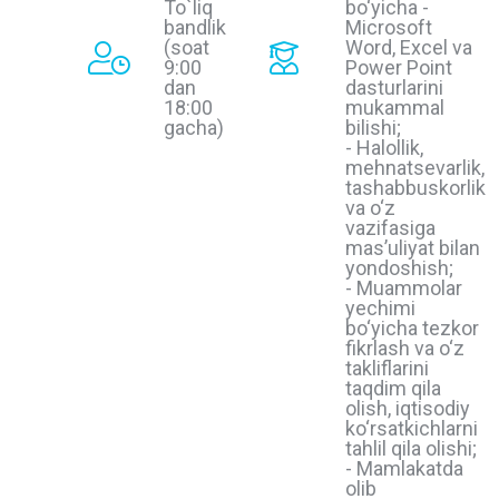
To`liq
bo‘yicha -
bandlik
Microsoft
(soat
Word, Excel va
9:00
Power Point
dan
dasturlarini
18:00
mukammal
gacha)
bilishi;
- Halollik,
mehnatsevarlik,
tashabbuskorlik
va o‘z
vazifasiga
masʼuliyat bilan
yondoshish;
- Muammolar
yechimi
bo‘yicha tezkor
fikrlash va o‘z
takliflarini
taqdim qila
olish, iqtisodiy
ko‘rsatkichlarni
tahlil qila olishi;
- Mamlakatda
olib