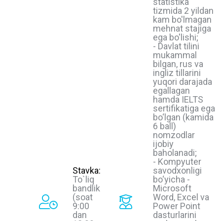
statistika
tizmida 2 yildan
kam bo'lmagan
mehnat stajiga
ega bo'lishi;
- Davlat tilini
mukammal
bilgan, rus va
ingliz tillarini
yuqori darajada
egallagan
hamda IELTS
sertifikatiga ega
bo‘lgan (kamida
6 ball)
nomzodlar
ijobiy
baholanadi;
- Kompyuter
Stavka:
savodxonligi
To`liq
bo‘yicha -
bandlik
Microsoft
(soat
Word, Excel va
9:00
Power Point
dan
dasturlarini