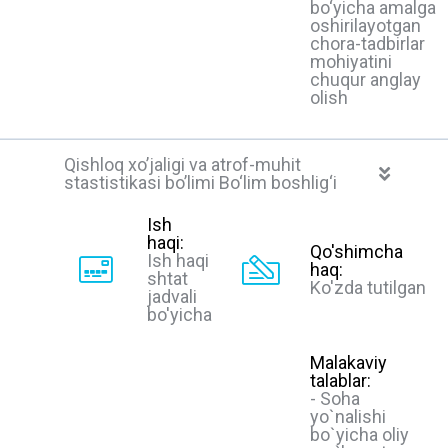
bo‘yicha amalga
oshirilayotgan
chora-tadbirlar
mohiyatini
chuqur anglay
olish
Qishloq xoʼjaligi va atrof-muhit
stastistikasi boʼlimi Bo‘lim boshlig‘i
Ish
haqi:
Qo'shimcha
Ish haqi
haq:
shtat
Ko'zda tutilgan
jadvali
bo'yicha
Malakaviy
talablar:
- Soha
yo`nalishi
bo`yicha oliy