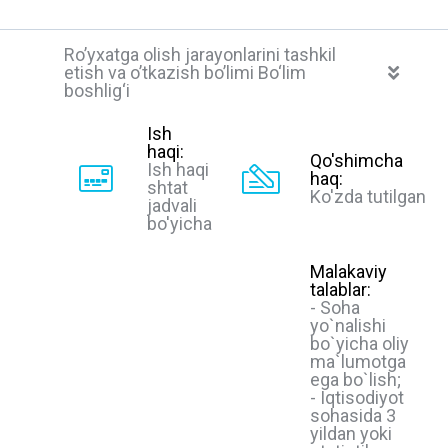
Roʼyxatga olish jarayonlarini tashkil
etish va oʼtkazish boʼlimi Bo‘lim
boshlig‘i
Ish
haqi:
Qo'shimcha
Ish haqi
haq:
shtat
Ko'zda tutilgan
jadvali
bo'yicha
Malakaviy
talablar:
- Soha
yo`nalishi
bo`yicha oliy
ma`lumotga
ega bo`lish;
- Iqtisodiyot
sohasida 3
yildan yoki