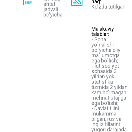
haq:
shtat
Ko'zda tutilgan
jadvali
bo'yicha
Malakaviy
talablar:
- Soha
yo`nalishi
bo`yicha oliy
ma`lumotga
ega bo`lish;
- Iqtisodiyot
sohasida 3
yildan yoki
statistika
tizmida 2 yildan
kam bo'lmagan
mehnat stajiga
ega bo'lishi;
- Davlat tilini
mukammal
bilgan, rus va
ingliz tillarini
yuqori darajada