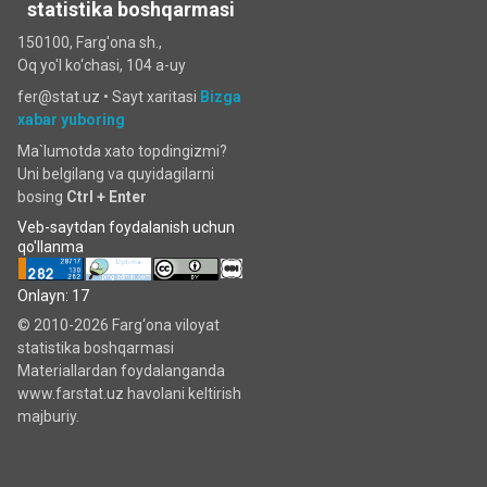
statistika boshqarmasi
150100, Farg'ona sh.,
Oq yo'l ko‘chаsi, 104 a-uy
fer@stat.uz •
Sayt xaritasi
Bizga
xabar yuboring
Ma`lumotda xato topdingizmi?
Uni belgilang va quyidagilarni
bosing
Ctrl + Enter
Veb-saytdan foydalanish uchun
qo'llanma
Onlayn: 17
© 2010-2026 Farg‘ona viloyat
statistika boshqarmasi
Materiallardan foydalanganda
www.farstat.uz havolani keltirish
majburiy.