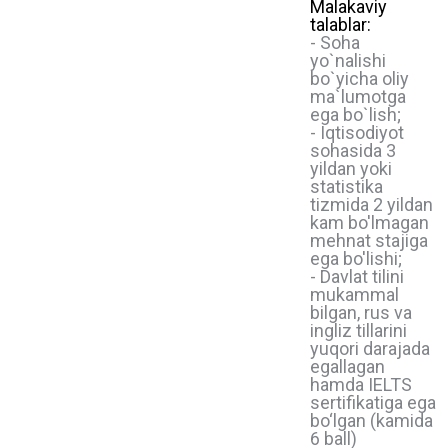
Malakaviy
talablar:
- Soha
yo`nalishi
bo`yicha oliy
ma`lumotga
ega bo`lish;
- Iqtisodiyot
sohasida 3
yildan yoki
statistika
tizmida 2 yildan
kam bo'lmagan
mehnat stajiga
ega bo'lishi;
- Davlat tilini
mukammal
bilgan, rus va
ingliz tillarini
yuqori darajada
egallagan
hamda IELTS
sertifikatiga ega
bo‘lgan (kamida
6 ball)