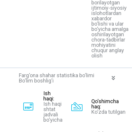
borilayotgan
ijtimoiy-siyosiy
islohotlardan
xabardor
bo‘lishi va ular
bo‘yicha amalga
oshirilayotgan
chora-tadbirlar
mohiyatini
chuqur anglay
olish
Farg‘ona shahar statistika bo‘limi
Bo‘lim boshlig‘i
Ish
haqi:
Qo'shimcha
Ish haqi
haq:
shtat
Ko'zda tutilgan
jadvali
bo'yicha