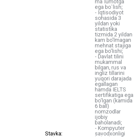
ma`lumotga
ega bo`lish;
- Iqtisodiyot
sohasida 3
yildan yoki
statistika
tizmida 2 yildan
kam bo'lmagan
mehnat stajiga
ega bo'lishi;
- Davlat tilini
mukammal
bilgan, rus va
ingliz tillarini
yuqori darajada
egallagan
hamda IELTS
sertifikatiga ega
bo‘lgan (kamida
6 ball)
nomzodlar
ijobiy
baholanadi;
- Kompyuter
Stavka:
savodxonligi