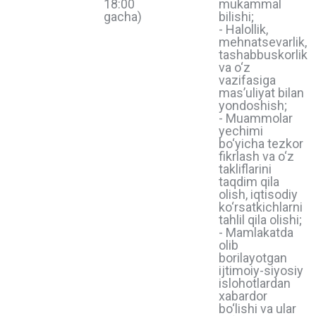
18:00
mukammal
gacha)
bilishi;
- Halollik,
mehnatsevarlik,
tashabbuskorlik
va o‘z
vazifasiga
masʼuliyat bilan
yondoshish;
- Muammolar
yechimi
bo‘yicha tezkor
fikrlash va o‘z
takliflarini
taqdim qila
olish, iqtisodiy
ko‘rsatkichlarni
tahlil qila olishi;
- Mamlakatda
olib
borilayotgan
ijtimoiy-siyosiy
islohotlardan
xabardor
bo‘lishi va ular