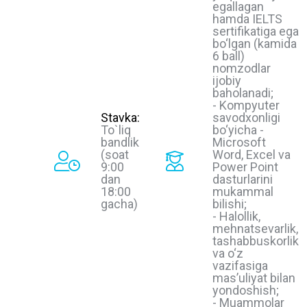
egallagan
hamda IELTS
sertifikatiga ega
bo‘lgan (kamida
6 ball)
nomzodlar
ijobiy
baholanadi;
- Kompyuter
Stavka:
savodxonligi
To`liq
bo‘yicha -
bandlik
Microsoft
(soat
Word, Excel va
9:00
Power Point
dan
dasturlarini
18:00
mukammal
gacha)
bilishi;
- Halollik,
mehnatsevarlik,
tashabbuskorlik
va o‘z
vazifasiga
masʼuliyat bilan
yondoshish;
- Muammolar