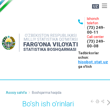
UZ
BOSHQARMA HAQIDA
Ishonch
telefon
OCHIQ MA'LUMOTLAR
(73) 249-
00-11
NASHRLAR
O‘ZBEKISTON RESPUBLIKASI
Call-center
MILLIY STATISTIKA QO‘MITASI
(73) 249-
INTERAKTIV XIZMATLAR
FARG'ONA VILOYATI
00-08
STATISTIKA BOSHQARMASI
MATBUOT XIZMATI
Tadbirkorlar
uchun:
MUROJAATLAR
hisobot.stat.uz
KONTAKTLAR
ga o'tish
Asosiy sahifa
Boshqarma haqida
Bo'sh ish o'rinlari