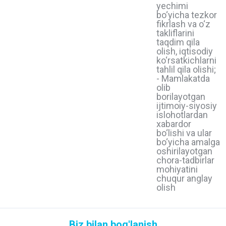
yechimi
bo‘yicha tezkor
fikrlash va o‘z
takliflarini
taqdim qila
olish, iqtisodiy
ko‘rsatkichlarni
tahlil qila olishi;
- Mamlakatda
olib
borilayotgan
ijtimoiy-siyosiy
islohotlardan
xabardor
bo‘lishi va ular
bo‘yicha amalga
oshirilayotgan
chora-tadbirlar
mohiyatini
chuqur anglay
olish
Biz bilan bog'lanish