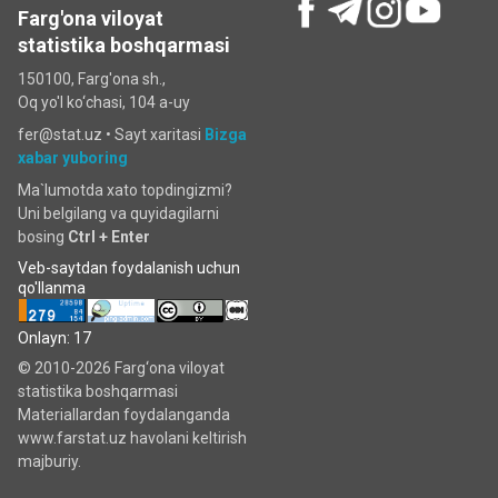
Farg'ona viloyat
statistika boshqarmasi
150100, Farg'ona sh.,
Oq yo'l ko‘chаsi, 104 a-uy
fer@stat.uz •
Sayt xaritasi
Bizga
xabar yuboring
Ma`lumotda xato topdingizmi?
Uni belgilang va quyidagilarni
bosing
Ctrl + Enter
Veb-saytdan foydalanish uchun
qo'llanma
Onlayn: 17
© 2010-2026 Farg‘ona viloyat
statistika boshqarmasi
Materiallardan foydalanganda
www.farstat.uz havolani keltirish
majburiy.