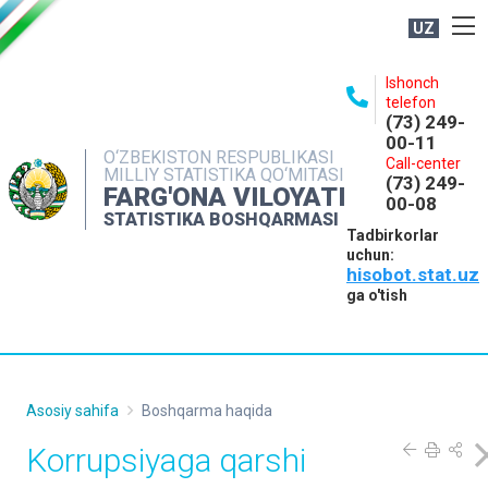
UZ
BOSHQARMA HAQIDA
Ishonch
telefon
OCHIQ MA'LUMOTLAR
(73) 249-
00-11
NASHRLAR
O‘ZBEKISTON RESPUBLIKASI
Call-center
MILLIY STATISTIKA QO‘MITASI
(73) 249-
INTERAKTIV XIZMATLAR
FARG'ONA VILOYATI
00-08
STATISTIKA BOSHQARMASI
MATBUOT XIZMATI
Tadbirkorlar
uchun:
MUROJAATLAR
hisobot.stat.uz
KONTAKTLAR
ga o'tish
Asosiy sahifa
Boshqarma haqida
Korrupsiyaga qarshi