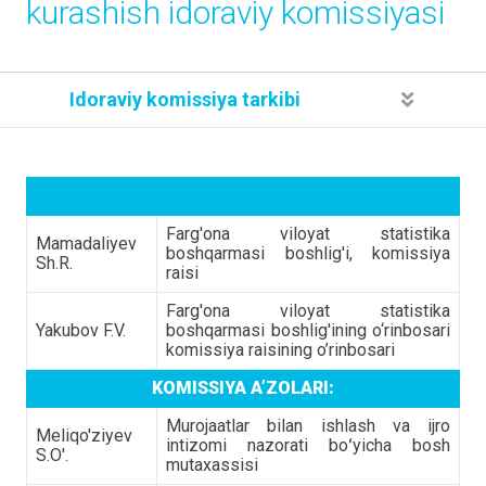
kurashish idoraviy komissiyasi
Idoraviy komissiya tarkibi
Farg'ona viloyat statistika
Mamadaliyev
boshqarmasi boshlig'i, komissiya
Sh.R.
raisi
Farg'ona viloyat statistika
Yakubov F.V.
boshqarmasi boshlig'ining o‘rinbosari
komissiya raisining o’rinbosari
KOMISSIYA A’ZOLARI:
Murojaatlar bilan ishlash va ijro
Meliqo'ziyev
intizomi nazorati boʻyicha bosh
S.O'.
mutaxassisi