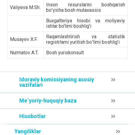
Inson resurslarini boshqarish
Valiyeva M.Sh.
boʻyicha bosh mutaxassis
Buxgalteriya hisobi va moliyaviy
ishlar bo'limi boshlig'i
Raqamlashtirish va statistik
Musayev X.F.
registrlarni yuritish boʻlimi boshlig’i
Nurmatov A.T.
Bosh yuriskonsult
Idoraviy komissiyaning asosiy
vazifalari
Me`yoriy-huquqiy baza
Hisobotlar
Yangiliklar