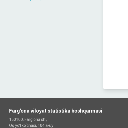
Farg'ona viloyat statistika boshqarmasi
150100, Farg'ona sh.,
Oq yo'l ko‘chаsi, 104 a-uy