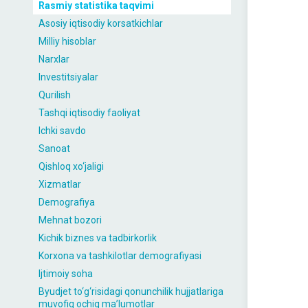
Rasmiy statistika taqvimi
Asosiy iqtisodiy korsatkichlar
Milliy hisoblar
Narxlar
Investitsiyalar
Qurilish
Tashqi iqtisodiy faoliyat
Ichki savdo
Sanoat
Qishloq xo‘jaligi
Xizmatlar
Demografiya
Mehnat bozori
Kichik biznes va tadbirkorlik
Korxona va tashkilotlar demografiyasi
Ijtimoiy soha
Byudjet to‘g‘risidagi qonunchilik hujjatlariga
muvofiq ochiq maʼlumotlar