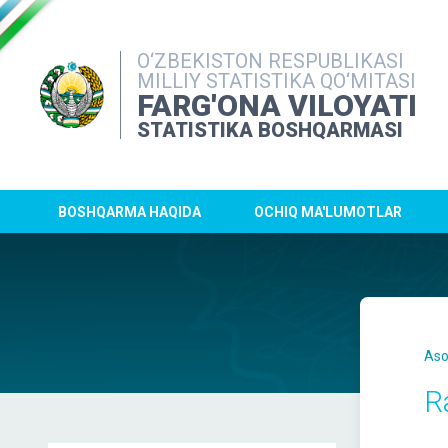
O‘ZBEKISTON RESPUBLIKASI
MILLIY STATISTIKA QO‘MITASI
FARG'ONA VILOYATI
STATISTIKA BOSHQARMASI
BOSHQARMA HAQIDA
OCHIQ MA'LUMOTLAR
Aso
R