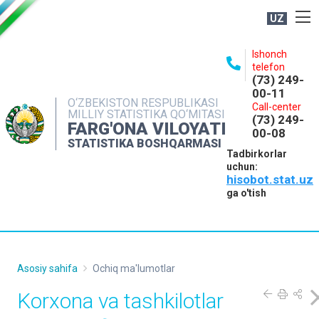
UZ
BOSHQARMA HAQIDA
Ishonch
telefon
OCHIQ MA'LUMOTLAR
(73) 249-
00-11
NASHRLAR
O‘ZBEKISTON RESPUBLIKASI
Call-center
MILLIY STATISTIKA QO‘MITASI
(73) 249-
INTERAKTIV XIZMATLAR
FARG'ONA VILOYATI
00-08
STATISTIKA BOSHQARMASI
MATBUOT XIZMATI
Tadbirkorlar
uchun:
MUROJAATLAR
hisobot.stat.uz
KONTAKTLAR
ga o'tish
Asosiy sahifa
Ochiq ma'lumotlar
Korxona va tashkilotlar