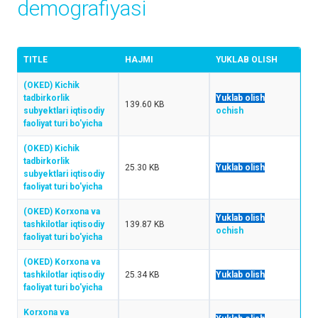
demografiyasi
TITLE
HAJMI
YUKLAB OLISH
(OKED) Kichik
tadbirkorlik
Yuklab olish
139.60 KB
subyektlari iqtisodiy
ochish
faoliyat turi bo'yicha
(OKED) Kichik
tadbirkorlik
25.30 KB
Yuklab olish
subyektlari iqtisodiy
faoliyat turi bo'yicha
(OKED) Korxona va
Yuklab olish
tashkilotlar iqtisodiy
139.87 KB
ochish
faoliyat turi bo'yicha
(OKED) Korxona va
tashkilotlar iqtisodiy
25.34 KB
Yuklab olish
faoliyat turi bo'yicha
Korxona va