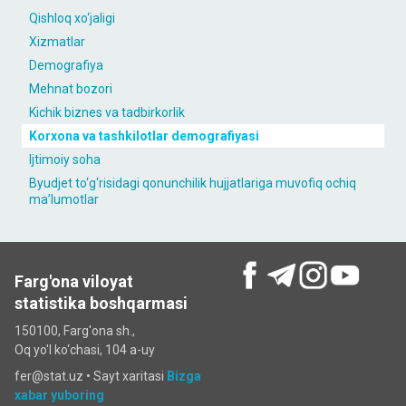
Qishloq xo‘jaligi
Xizmatlar
Demografiya
Mehnat bozori
Kichik biznes va tadbirkorlik
Korxona va tashkilotlar demografiyasi
Ijtimoiy soha
Byudjet to‘g‘risidagi qonunchilik hujjatlariga muvofiq ochiq
maʼlumotlar
Farg'ona viloyat
statistika boshqarmasi
150100, Farg'ona sh.,
Oq yo'l ko‘chаsi, 104 a-uy
fer@stat.uz •
Sayt xaritasi
Bizga
xabar yuboring