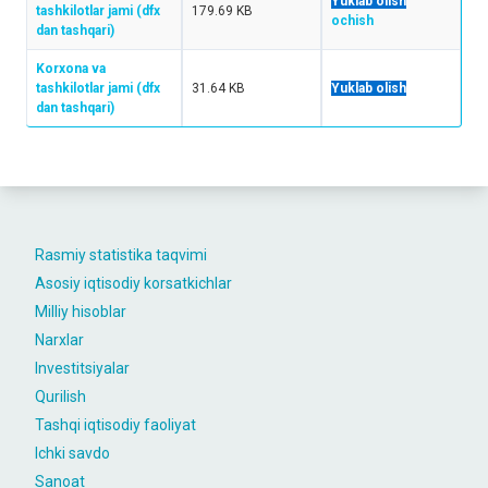
Yuklab olish
tashkilotlar jami (dfx
179.69 KB
ochish
dan tashqari)
Korxona va
tashkilotlar jami (dfx
31.64 KB
Yuklab olish
dan tashqari)
Rasmiy statistika taqvimi
Asosiy iqtisodiy korsatkichlar
Milliy hisoblar
Narxlar
Investitsiyalar
Qurilish
Tashqi iqtisodiy faoliyat
Ichki savdo
Sanoat