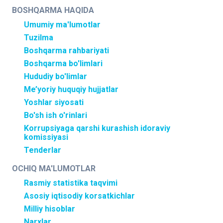
BOSHQARMA HAQIDA
Umumiy ma'lumotlar
Tuzilma
Boshqarma rahbariyati
Boshqarma bo'limlari
Hududiy bo'limlar
Me’yoriy huquqiy hujjatlar
Yoshlar siyosati
Bo'sh ish o'rinlari
Korrupsiyaga qarshi kurashish idoraviy
komissiyasi
Tenderlar
OCHIQ MA'LUMOTLAR
Rasmiy statistika taqvimi
Asosiy iqtisodiy korsatkichlar
Milliy hisoblar
Narxlar