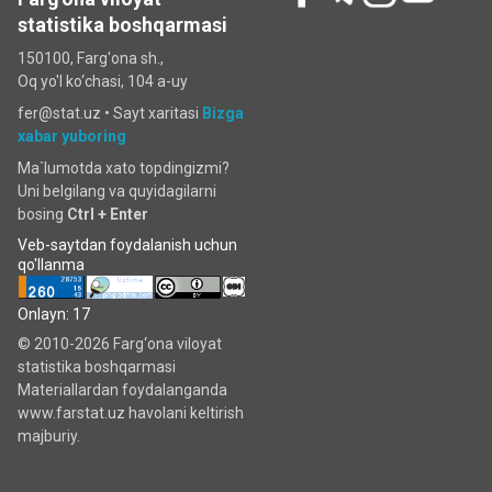
statistika boshqarmasi
150100, Farg'ona sh.,
Oq yo'l ko‘chаsi, 104 a-uy
fer@stat.uz •
Sayt xaritasi
Bizga
xabar yuboring
Ma`lumotda xato topdingizmi?
Uni belgilang va quyidagilarni
bosing
Ctrl + Enter
Veb-saytdan foydalanish uchun
qo'llanma
Onlayn: 17
© 2010-2026 Farg‘ona viloyat
statistika boshqarmasi
Materiallardan foydalanganda
www.farstat.uz havolani keltirish
majburiy.