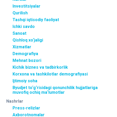
Investitsiyalar
Qurilish
Tashqi iqtisodiy faoliyat
Ichki savdo
Sanoat
Qishloq xo‘jaligi
Xizmatlar
Demografiya
Mehnat bozori
Kichik biznes va tadbirkorlik
Korxona va tashkilotlar demografiyasi
Ijtimoiy soha
Byudjet to‘g‘risidagi qonunchilik hujjatlariga
muvofiq ochiq maʼlumotlar
Nashrlar
Press-relizlar
Axborotnomalar