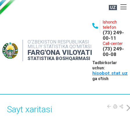
UZ
BOSHQARMA HAQIDA
Ishonch
telefon
OCHIQ MA'LUMOTLAR
(73) 249-
00-11
NASHRLAR
O‘ZBEKISTON RESPUBLIKASI
Call-center
MILLIY STATISTIKA QO‘MITASI
(73) 249-
INTERAKTIV XIZMATLAR
FARG'ONA VILOYATI
00-08
STATISTIKA BOSHQARMASI
MATBUOT XIZMATI
Tadbirkorlar
uchun:
MUROJAATLAR
hisobot.stat.uz
KONTAKTLAR
ga o'tish
Sayt xaritasi