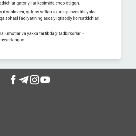
tkichlаr qаtor yillаr kesimida chop etilgаn.
ifodаlovchi, qаtnov yo‘llаri uzunligi, investitsiyalаr,
а sohаsi fаoliyatining аsosiy iqtisodiy ko‘rsаtkichlаri
a’lumotlar va yakka tartibdagi tadbirkorlar –
 tayyorlangan.