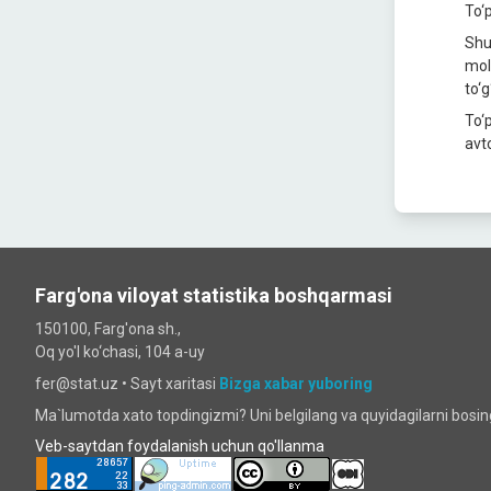
To‘
Shun
mol
to‘g
To‘
avt
Farg'ona viloyat statistika boshqarmasi
150100, Farg'ona sh.,
Oq yo'l ko‘chаsi, 104 a-uy
fer@stat.uz •
Sayt xaritasi
Bizga xabar yuboring
Ma`lumotda xato topdingizmi? Uni belgilang va quyidagilarni bosi
Veb-saytdan foydalanish uchun qo'llanma