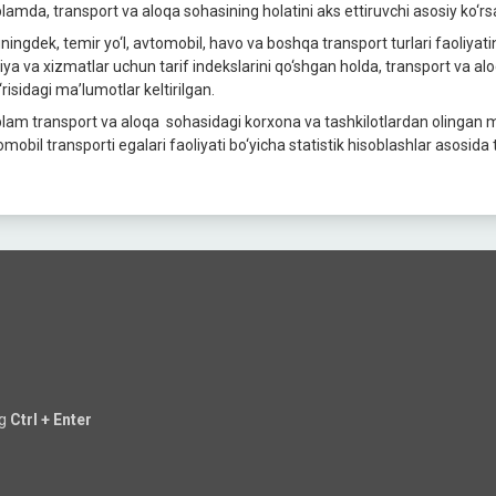
plаmdа, trаnsport vа аloqа sohаsining holаtini аks ettiruvchi аsosiy ko‘rsа
ingdek, temir yo‘l, аvtomobil, hаvo vа boshqа trаnsport turlаri fаoliyatini 
iya vа xizmаtlаr uchun tаrif indekslаrini qo‘shgаn holdа, trаnsport vа аloq
‘risidаgi mа’lumotlаr keltirilgаn.
plam transport va aloqa sohasidagi korxona va tashkilotlardan olingan m
omobil transporti egalari faoliyati bo‘yicha statistik hisoblashlar asosida
ng
Ctrl + Enter