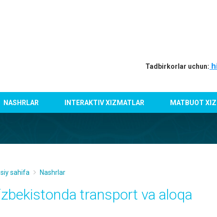
h
Tadbirkorlar uchun:
NASHRLAR
INTERAKTIV XIZMATLAR
MATBUOT XIZ
siy sahifa
Nashrlar
‘zbekistondа trаnsport vа аloqа