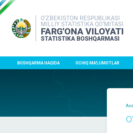
O‘ZBEKISTON RESPUBLIKASI
MILLIY STATISTIKA QO‘MITASI
FARG'ONA VILOYATI
STATISTIKA BOSHQARMASI
BOSHQARMA HAQIDA
OCHIQ MA'LUMOTLAR
Aso
O