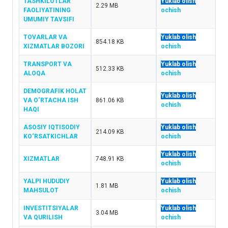
TASHKILOTLAR
Yuklab olish
2.29 MB
FAOLIYATINING
ochish
UMUMIY TAVSIFI
TOVARLAR VA
Yuklab olish
854.18 KB
XIZMATLAR BOZORI
ochish
TRANSPORT VA
Yuklab olish
512.33 KB
ALOQA
ochish
DEMOGRAFIK HOLAT
Yuklab olish
VA O‘RTACHA ISH
861.06 KB
ochish
HAQI
ASOSIY IQTISODIY
Yuklab olish
214.09 KB
KO‘RSATKICHLAR
ochish
Yuklab olish
XIZMATLAR
748.91 KB
ochish
YALPI HUDUDIY
Yuklab olish
1.81 MB
MAHSULOT
ochish
INVESTITSIYALAR
Yuklab olish
3.04 MB
VA QURILISH
ochish