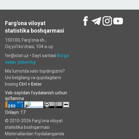
Farg'ona viloyat
statistika boshqarmasi
150100, Farg'ona sh.,
Oq yo'l ko‘chаsi, 104 a-uy
fer@stat.uz •
Sayt xaritasi
Bizga
xabar yuboring
Ma`lumotda xato topdingizmi?
Uni belgilang va quyidagilarni
bosing
Ctrl + Enter
Veb-saytdan foydalanish uchun
qo'llanma
Onlayn: 17
© 2010-2026 Farg‘ona viloyat
statistika boshqarmasi
Materiallardan foydalanganda