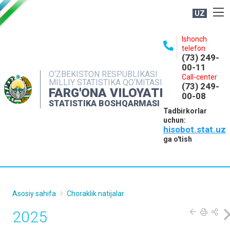
UZ
BOSHQARMA HAQIDA
Ishonch
telefon
OCHIQ MA'LUMOTLAR
(73) 249-
00-11
NASHRLAR
O‘ZBEKISTON RESPUBLIKASI
Call-center
MILLIY STATISTIKA QO‘MITASI
(73) 249-
INTERAKTIV XIZMATLAR
FARG'ONA VILOYATI
00-08
STATISTIKA BOSHQARMASI
MATBUOT XIZMATI
Tadbirkorlar
uchun:
MUROJAATLAR
hisobot.stat.uz
KONTAKTLAR
ga o'tish
Asosiy sahifa
Choraklik natijalar
2025