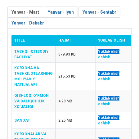
Yanvar - Mart
Yanvar - Iyun
Yanvar - Sentabr
Yanvar - Dekabr
TITLE
HAJMI
YUKLAB OLISH
TASHQI IQTISODIY
Yuklab olish
879.93 KB
FAOLIYAT
ochish
KORXONA VA
TASHKILOTLARNING
Yuklab olish
215.53 KB
MOLIYAVIY
ochish
NATIJALARI
QISHLOQ, O‘RMON
Yuklab olish
VA BALIQCHILIK
4.28 MB
ochish
XO‘JALIGI
Yuklab olish
SANOAT
2.25 MB
ochish
KORXONALAR VA