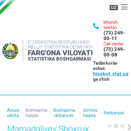
UZ
BOSHQARMA HAQIDA
Ishonch
telefon
OCHIQ MA'LUMOTLAR
(73) 249-
00-11
NASHRLAR
O‘ZBEKISTON RESPUBLIKASI
Call-center
MILLIY STATISTIKA QO‘MITASI
(73) 249-
INTERAKTIV XIZMATLAR
FARG'ONA VILOYATI
00-08
STATISTIKA BOSHQARMASI
MATBUOT XIZMATI
Tadbirkorlar
uchun:
MUROJAATLAR
hisobot.stat.uz
KONTAKTLAR
ga o'tish
Asosiy
Boshqarma
Boshqarma
Qo'mita
Rahbariyat
sahifa
haqida
rahbariyati
haqida
Mamadaliyev Shoxrux