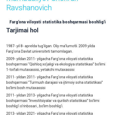
Ravshanovich
Farg'ona viloyati statistika boshqarmasi boshlig'i
Tarjimai hol
1987- yil 8- aprelda tug‘ilgаn. Oliy mа’lumotli. 2009 yilda
Farg‘ona Davlat universiteti tamomlagan.
2009- yildаn 2011- yilgаchа Farg‘ona viloyati statistika
boshqarmasi “Qishloq xo‘jaligi va ekologiya statistikasi” bo‘limi
1-toifali mutaxassisi, yetakchi mutaxassisi
2011- yildаn 2011- yilgаchа Farg‘ona viloyati statistika
boshqarmasi “Turmush darajasi va ijtimoiy soha statistikasi”
bo‘limi bosh mutaxassisi
2011- yildаn 2013- yilgаchа Farg‘ona viloyati statistika
boshqarmasi “Investitsiyalar va qurilish statistikasi” bo‘limi
boshlig‘i o‘rinbosari , bo‘lim boshlig‘i.
2013- yildаn 2021- yilgаchа Farg‘ona viloyati statistika