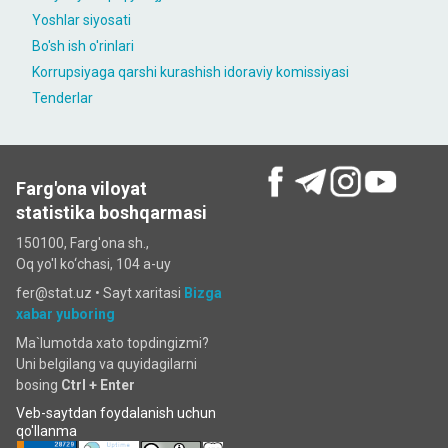
Yoshlar siyosati
Bo'sh ish o'rinlari
Korrupsiyaga qarshi kurashish idoraviy komissiyasi
Tenderlar
Farg'ona viloyat
statistika boshqarmasi
150100, Farg'ona sh.,
Oq yo'l ko‘chаsi, 104 a-uy
fer@stat.uz •
Sayt xaritasi
Bizga
xabar yuboring
Ma`lumotda xato topdingizmi?
Uni belgilang va quyidagilarni
bosing
Ctrl + Enter
Veb-saytdan foydalanish uchun
qo'llanma