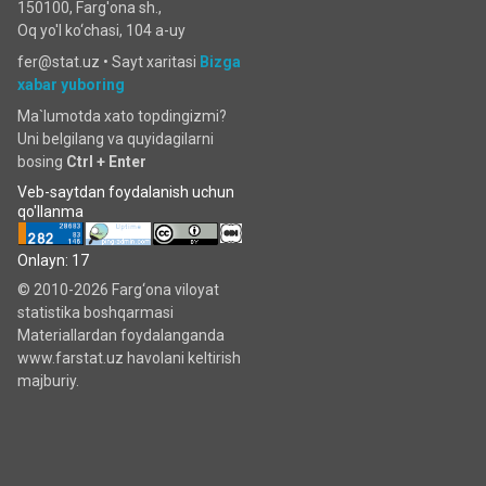
150100, Farg'ona sh.,
Oq yo'l ko‘chаsi, 104 a-uy
fer@stat.uz •
Sayt xaritasi
Bizga
xabar yuboring
Ma`lumotda xato topdingizmi?
Uni belgilang va quyidagilarni
bosing
Ctrl + Enter
Veb-saytdan foydalanish uchun
qo'llanma
Onlayn: 17
© 2010-2026 Farg‘ona viloyat
statistika boshqarmasi
Materiallardan foydalanganda
www.farstat.uz havolani keltirish
majburiy.