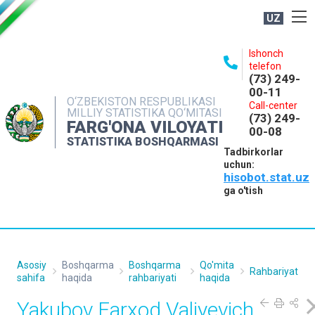
UZ
BOSHQARMA HAQIDA
Ishonch
telefon
OCHIQ MA'LUMOTLAR
(73) 249-
00-11
NASHRLAR
O‘ZBEKISTON RESPUBLIKASI
Call-center
MILLIY STATISTIKA QO‘MITASI
(73) 249-
INTERAKTIV XIZMATLAR
FARG'ONA VILOYATI
00-08
STATISTIKA BOSHQARMASI
MATBUOT XIZMATI
Tadbirkorlar
uchun:
MUROJAATLAR
hisobot.stat.uz
KONTAKTLAR
ga o'tish
Asosiy
Boshqarma
Boshqarma
Qo'mita
Rahbariyat
sahifa
haqida
rahbariyati
haqida
Yakubov Farxod Valiyevich