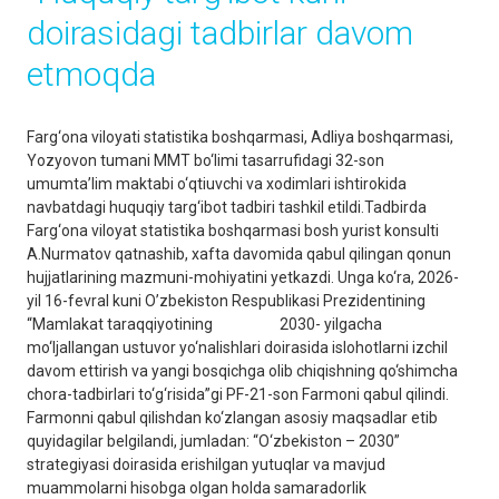
doirasidagi tadbirlar davom
etmoqda
Farg‘ona viloyati statistika boshqarmasi, Adliya boshqarmasi,
Yozyovon tumani MMT bo‘limi tasarrufidagi 32-son
umumta’lim maktabi o‘qtiuvchi va xodimlari ishtirokida
navbatdagi huquqiy targ‘ibot tadbiri tashkil etildi.Tadbirda
Farg‘ona viloyat statistika boshqarmasi bosh yurist konsulti
A.Nurmatov qatnashib, xafta davomida qabul qilingan qonun
hujjatlarining mazmuni-mohiyatini yetkazdi. Unga ko‘ra, 2026-
yil 16-fevral kuni O’zbekiston Respublikasi Prezidentining
“Mamlakat taraqqiyotining 2030- yilgacha
mo‘ljallangan ustuvor yo‘nalishlari doirasida islohotlarni izchil
davom ettirish va yangi bosqichga olib chiqishning qo‘shimcha
chora-tadbirlari to‘g‘risida”gi PF-21-son Farmoni qabul qilindi.
Farmonni qabul qilishdan ko‘zlangan asosiy maqsadlar etib
quyidagilar belgilandi, jumladan: “O‘zbekiston – 2030”
strategiyasi doirasida erishilgan yutuqlar va mavjud
muammolarni hisobga olgan holda samaradorlik