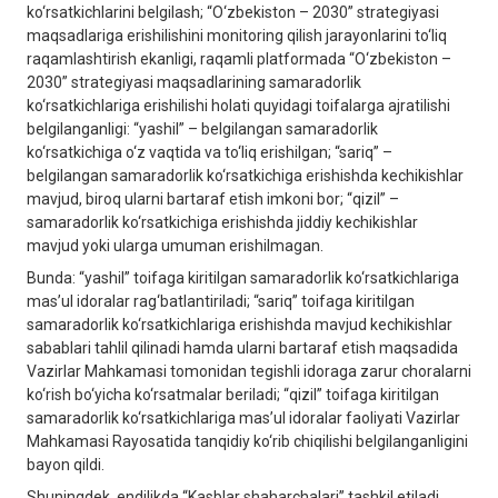
ko‘rsatkichlarini belgilash; “O‘zbekiston – 2030” strategiyasi
maqsadlariga erishilishini monitoring qilish jarayonlarini to‘liq
raqamlashtirish ekanligi, raqamli platformada “O‘zbekiston –
2030” strategiyasi maqsadlarining samaradorlik
ko‘rsatkichlariga erishilishi holati quyidagi toifalarga ajratilishi
belgilanganligi: “yashil” – belgilangan samaradorlik
ko‘rsatkichiga o‘z vaqtida va to‘liq erishilgan; “sariq” –
belgilangan samaradorlik ko‘rsatkichiga erishishda kechikishlar
mavjud, biroq ularni bartaraf etish imkoni bor; “qizil” –
samaradorlik ko‘rsatkichiga erishishda jiddiy kechikishlar
mavjud yoki ularga umuman erishilmagan.
Bunda: “yashil” toifaga kiritilgan samaradorlik ko‘rsatkichlariga
mas’ul idoralar rag‘batlantiriladi; “sariq” toifaga kiritilgan
samaradorlik ko‘rsatkichlariga erishishda mavjud kechikishlar
sabablari tahlil qilinadi hamda ularni bartaraf etish maqsadida
Vazirlar Mahkamasi tomonidan tegishli idoraga zarur choralarni
ko‘rish bo‘yicha ko‘rsatmalar beriladi; “qizil” toifaga kiritilgan
samaradorlik ko‘rsatkichlariga mas’ul idoralar faoliyati Vazirlar
Mahkamasi Rayosatida tanqidiy ko‘rib chiqilishi belgilanganligini
bayon qildi.
Shuningdek, endilikda “Kasblar shaharchalari” tashkil etiladi.