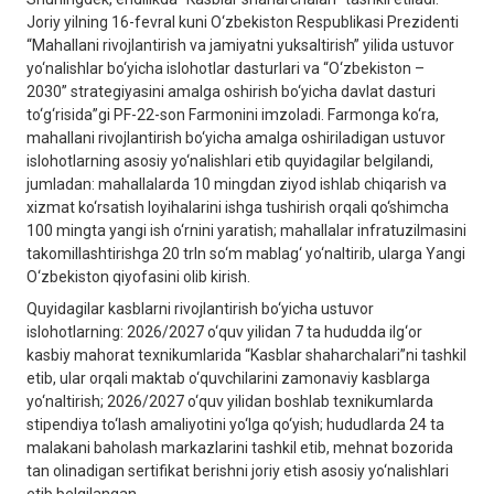
Joriy yilning 16-fevral kuni O‘zbekiston Respublikasi Prezidenti
“Mahallani rivojlantirish va jamiyatni yuksaltirish” yilida ustuvor
yo‘nalishlar bo‘yicha islohotlar dasturlari va “O‘zbekiston –
2030” strategiyasini amalga oshirish bo‘yicha davlat dasturi
to‘g‘risida”gi PF-22-son Farmonini imzoladi. Farmonga ko‘ra,
mahallani rivojlantirish bo‘yicha amalga oshiriladigan ustuvor
islohotlarning asosiy yo‘nalishlari etib quyidagilar belgilandi,
jumladan: mahallalarda 10 mingdan ziyod ishlab chiqarish va
xizmat ko‘rsatish loyihalarini ishga tushirish orqali qo‘shimcha
100 mingta yangi ish o‘rnini yaratish; mahallalar infratuzilmasini
takomillashtirishga 20 trln so‘m mablag‘ yo‘naltirib, ularga Yangi
O‘zbekiston qiyofasini olib kirish.
Quyidagilar kasblarni rivojlantirish bo‘yicha ustuvor
islohotlarning: 2026/2027 o‘quv yilidan 7 ta hududda ilg‘or
kasbiy mahorat texnikumlarida “Kasblar shaharchalari”ni tashkil
etib, ular orqali maktab o‘quvchilarini zamonaviy kasblarga
yo‘naltirish; 2026/2027 o‘quv yilidan boshlab texnikumlarda
stipendiya to‘lash amaliyotini yo‘lga qo‘yish; hududlarda 24 ta
malakani baholash markazlarini tashkil etib, mehnat bozorida
tan olinadigan sertifikat berishni joriy etish asosiy yo‘nalishlari