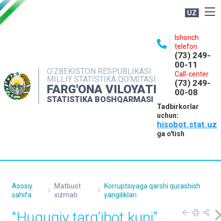
UZ
BOSHQARMA HAQIDA
Ishonch
telefon
OCHIQ MA'LUMOTLAR
(73) 249-
00-11
NASHRLAR
O‘ZBEKISTON RESPUBLIKASI
Call-center
MILLIY STATISTIKA QO‘MITASI
(73) 249-
INTERAKTIV XIZMATLAR
FARG'ONA VILOYATI
00-08
STATISTIKA BOSHQARMASI
MATBUOT XIZMATI
Tadbirkorlar
uchun:
MUROJAATLAR
hisobot.stat.uz
KONTAKTLAR
ga o'tish
Asosiy
Matbuot
Korruptsiyaga qarshi qurashish
sahifa
xizmati
yangiliklari
"Huquqiy targ‘ibot kuni”