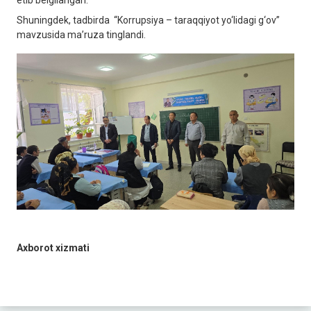
etib belgilangan.
Shuningdek, tadbirda “Korrupsiya – taraqqiyot yo‘lidagi g‘ov”
mavzusida ma’ruza tinglandi.
Axborot xizmati