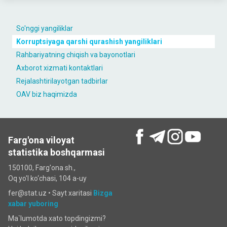
So'nggi yangiliklar
Korruptsiyaga qarshi qurashish yangiliklari
Rahbariyatning chiqish va bayonotlari
Axborot xizmati kontaktlari
Rejalashtirilayotgan tadbirlar
OAV biz haqimizda
Farg'ona viloyat
statistika boshqarmasi
150100, Farg'ona sh.,
Oq yo'l ko‘chаsi, 104 a-uy
fer@stat.uz •
Sayt xaritasi
Bizga
xabar yuboring
Ma`lumotda xato topdingizmi?