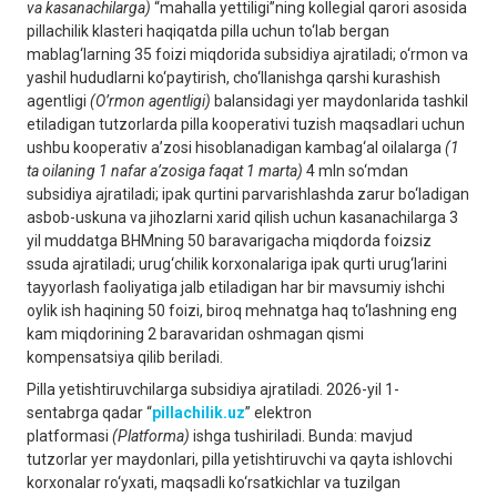
va kasanachilarga)
“mahalla yettiligi”ning kollegial qarori asosida
pillachilik klasteri haqiqatda pilla uchun to‘lab bergan
mablag‘larning 35 foizi miqdorida subsidiya ajratiladi; o‘rmon va
yashil hududlarni ko‘paytirish, cho‘llanishga qarshi kurashish
agentligi
(O’rmon agentligi)
balansidagi yer maydonlarida tashkil
etiladigan tutzorlarda pilla kooperativi tuzish maqsadlari uchun
ushbu kooperativ a’zosi hisoblanadigan kambag‘al oilalarga
(1
ta oilaning 1 nafar a’zosiga faqat 1 marta)
4 mln so‘mdan
subsidiya ajratiladi; ipak qurtini parvarishlashda zarur bo‘ladigan
asbob-uskuna va jihozlarni xarid qilish uchun kasanachilarga 3
yil muddatga BHMning 50 baravarigacha miqdorda foizsiz
ssuda ajratiladi; urug‘chilik korxonalariga ipak qurti urug‘larini
tayyorlash faoliyatiga jalb etiladigan har bir mavsumiy ishchi
oylik ish haqining 50 foizi, biroq mehnatga haq to‘lashning eng
kam miqdorining 2 baravaridan oshmagan qismi
kompensatsiya qilib beriladi.
Pilla yetishtiruvchilarga subsidiya ajratiladi. 2026-yil 1-
sentabrga qadar “
pillachilik.uz
” elektron
platformasi
(Platforma)
ishga tushiriladi. Bunda: mavjud
tutzorlar yer maydonlari, pilla yetishtiruvchi va qayta ishlovchi
korxonalar ro‘yxati, maqsadli ko‘rsatkichlar va tuzilgan