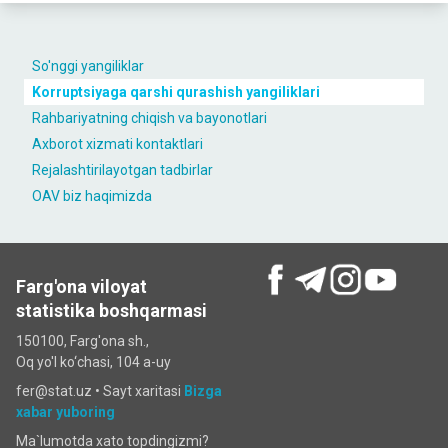
So'nggi yangiliklar
Korruptsiyaga qarshi qurashish yangiliklari
Rahbariyatning chiqish va bayonotlari
Axborot xizmati kontaktlari
Rejalashtirilayotgan tadbirlar
OAV biz haqimizda
Farg'ona viloyat
statistika boshqarmasi
150100, Farg'ona sh.,
Oq yo'l ko‘chаsi, 104 a-uy
fer@stat.uz •
Sayt xaritasi
Bizga
xabar yuboring
Ma`lumotda xato topdingizmi?