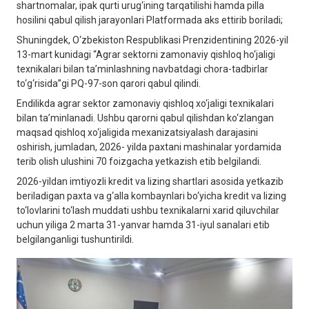
shartnomalar, ipak qurti urug‘ining tarqatilishi hamda pilla
hosilini qabul qilish jarayonlari Platformada aks ettirib boriladi;
Shuningdek, O‘zbekiston Respublikasi Prenzidentining 2026-yil
13-mart kunidagi “Agrar sektorni zamonaviy qishloq ho‘jaligi
texnikalari bilan ta’minlashning navbatdagi chora-tadbirlar
to‘g‘risida”gi PQ-97-son qarori qabul qilindi.
Endilikda agrar sektor zamonaviy qishloq xo‘jaligi texnikalari
bilan ta’minlanadi. Ushbu qarorni qabul qilishdan ko‘zlangan
maqsad qishloq xo‘jaligida mexanizatsiyalash darajasini
oshirish, jumladan, 2026- yilda paxtani mashinalar yordamida
terib olish ulushini 70 foizgacha yetkazish etib belgilandi.
2026-yildan imtiyozli kredit va lizing shartlari asosida yetkazib
beriladigan paxta va g‘alla kombaynlari bo‘yicha kredit va lizing
to‘lovlarini to‘lash muddati ushbu texnikalarni xarid qiluvchilar
uchun yiliga 2 marta 31-yanvar hamda 31-iyul sanalari etib
belgilanganligi tushuntirildi.