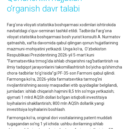
o‘rganish davr talabi
Farg‘ona viloyati statistika boshqarmasi xodimlari ishtirokida
navbatdagi o‘quv-seminari tashkil etildi. Tadbirda Farg‘ona
viloyat statistika boshqarmasi bosh yurist konsulti A. Nurmatov
qatnashib, xafta davomida qabul qilingan qonun hujjatlarining
mazmuni-mohiyatini yetkazdi. Unga ko‘ra, O‘zbekiston
Respublikasi Prezidentining 2026-yil 5-mart kuni
“Farmatsevtika trmog‘ida ishlab chiqarishni rag‘batlantirish va
ilmiy tadqiqot jarayonlarini takomillashtirish bo‘yicha qo‘shimcha
chora-tadbirlar to‘g‘risida”gi PF-35-son Farmoni qabul qilindi.
Farmonga ko‘ra, 2026-yilda farmatsevtika tarmog‘ini
rivojlantirishning asosiy maqsadlari etib quyidagilar belgilandi,
jumladan: ishlab chiqarish hajmini 8,5 trln so‘mga yetkazish;
qiymati 1 mlrd AQSh dollari bo‘lgan istiqbolli investitsiya
loyihalarini shakllantirish; 800 mln AQSh dollarlik yangi
investitsiya loyihalarini boshlash.
Farmonga ko‘ra, original dori vositalarining patent muddati
tugagandan so‘ng 1 yil ichida: ushbu dorilarning ishlab