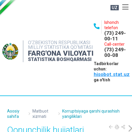
UZ
BOSHQARMA HAQIDA
Ishonch
telefon
OCHIQ MA'LUMOTLAR
(73) 249-
00-11
NASHRLAR
O‘ZBEKISTON RESPUBLIKASI
Call-center
MILLIY STATISTIKA QO‘MITASI
(73) 249-
INTERAKTIV XIZMATLAR
FARG'ONA VILOYATI
00-08
STATISTIKA BOSHQARMASI
MATBUOT XIZMATI
Tadbirkorlar
uchun:
MUROJAATLAR
hisobot.stat.uz
KONTAKTLAR
ga o'tish
Asosiy
Matbuot
Korruptsiyaga qarshi qurashish
sahifa
xizmati
yangiliklari
Qonunchilik hujjatlari