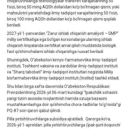
chiqaruvchilariga texnologiyalar transferi xarajatlarining 50
foizi, biroq 50 ming AQSh dollaridan ko‘p bo‘lmagan qismi; yoki
mahsulotni yaratishdagi ilmiy tadqiqot xarajatlarining 50 foizi,
biroq 100 ming AQSh dollaridan ko‘p bo‘lmagan qismi qoplab
beriladi.
2027-yil 1-yanvardan “Zarur ishlab chiqarish amaliyoti – GMP”
milliy sertifikatiga ega bo‘lgan korxonalarga ularning ishlab
chiqarish liniyalarida sertifikat amal qilish muddatida biologik
faol qo‘shimchalarni ishlab chiqarishga ruxsat beriladi.
Shuningdek, O‘zbekiston kimyo-farmatsevtika ilmiy-tadqiqot
instituti, Toshkent vaksina va zardoblar ilmiy-tadqiqot instituti
va “Sharq tabobati” ilmiy-tadqiqot institutlari negizida Milliy
biofarmatsevtika ilmiy-tadqiqot instituti
(Institut)
tashkil etiladi.
Shu bilan birga xafta davomida O’zbekiston Respublikasi
Prenzidentining 2026-yil 06-mart kunidagi “Ipakchilik sohasini
yangi tizim asosida rivojlantirish hamda ozuqa bazasini
mustahkamlashga doir qo‘shimcha chora-tadbirlar to‘g‘risida”gi
PQ-87-son qarori qabul qilindi.
Pilla yetishtiruvchilarga subsidiya ajratiladi. Qarorga ko‘ra,
2026-yil 1-apreldan: pilla yetishtiruvchilarga
(ipak qurti boquvchi