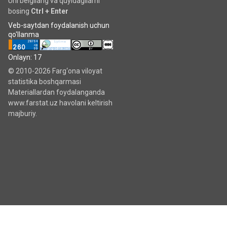
Uni belgilang va quyidagilarni
bosing
Ctrl + Enter
Veb-saytdan foydalanish uchun
qo'llanma
Onlayn: 17
© 2010-2026 Farg‘ona viloyat
statistika boshqarmasi
Materiallardan foydalanganda
www.farstat.uz havolani keltirish
majburiy.