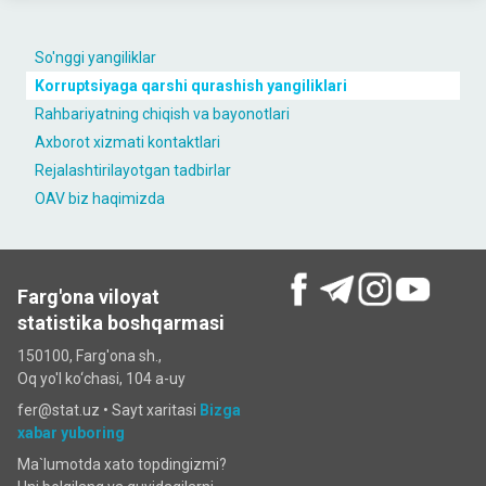
So'nggi yangiliklar
Korruptsiyaga qarshi qurashish yangiliklari
Rahbariyatning chiqish va bayonotlari
Axborot xizmati kontaktlari
Rejalashtirilayotgan tadbirlar
OAV biz haqimizda
Farg'ona viloyat
statistika boshqarmasi
150100, Farg'ona sh.,
Oq yo'l ko‘chаsi, 104 a-uy
fer@stat.uz •
Sayt xaritasi
Bizga
xabar yuboring
Ma`lumotda xato topdingizmi?