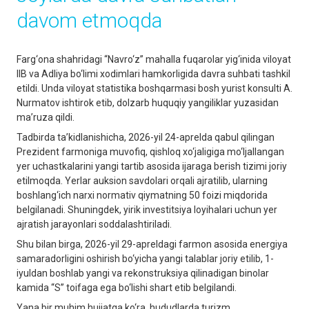
davom etmoqda
Farg‘ona shahridagi “Navro‘z” mahalla fuqarolar yig‘inida viloyat
IIB va Adliya bo‘limi xodimlari hamkorligida davra suhbati tashkil
etildi. Unda viloyat statistika boshqarmasi bosh yurist konsulti A.
Nurmatov ishtirok etib, dolzarb huquqiy yangiliklar yuzasidan
ma’ruza qildi.
Tadbirda ta’kidlanishicha, 2026-yil 24-aprelda qabul qilingan
Prezident farmoniga muvofiq, qishloq xo‘jaligiga mo‘ljallangan
yer uchastkalarini yangi tartib asosida ijaraga berish tizimi joriy
etilmoqda. Yerlar auksion savdolari orqali ajratilib, ularning
boshlang‘ich narxi normativ qiymatning 50 foizi miqdorida
belgilanadi. Shuningdek, yirik investitsiya loyihalari uchun yer
ajratish jarayonlari soddalashtiriladi.
Shu bilan birga, 2026-yil 29-apreldagi farmon asosida energiya
samaradorligini oshirish bo‘yicha yangi talablar joriy etilib, 1-
iyuldan boshlab yangi va rekonstruksiya qilinadigan binolar
kamida “S” toifaga ega bo‘lishi shart etib belgilandi.
Yana bir muhim hujjatga ko‘ra, hududlarda turizm