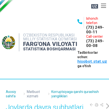
UZ
BOSHQARMA HAQIDA
Ishonch
telefon
OCHIQ MA'LUMOTLAR
(73) 249-
00-11
NASHRLAR
O‘ZBEKISTON RESPUBLIKASI
Call-center
MILLIY STATISTIKA QO‘MITASI
(73) 249-
INTERAKTIV XIZMATLAR
FARG'ONA VILOYATI
00-08
STATISTIKA BOSHQARMASI
MATBUOT XIZMATI
Tadbirkorlar
uchun:
MUROJAATLAR
hisobot.stat.uz
KONTAKTLAR
ga o'tish
Asosiy
Matbuot
Korruptsiyaga qarshi qurashish
sahifa
xizmati
yangiliklari
Joylarda davra suhbatlari