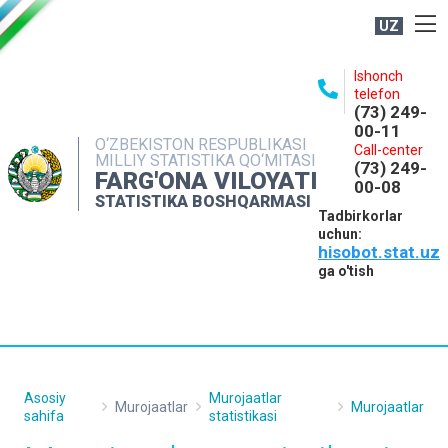
UZ
BOSHQARMA HAQIDA
Ishonch
telefon
OCHIQ MA'LUMOTLAR
(73) 249-
00-11
NASHRLAR
O‘ZBEKISTON RESPUBLIKASI
Call-center
MILLIY STATISTIKA QO‘MITASI
(73) 249-
INTERAKTIV XIZMATLAR
FARG'ONA VILOYATI
00-08
STATISTIKA BOSHQARMASI
MATBUOT XIZMATI
Tadbirkorlar
uchun:
MUROJAATLAR
hisobot.stat.uz
KONTAKTLAR
ga o'tish
Asosiy
Murojaatlar
Murojaatlar
Murojaatlar
sahifa
statistikasi