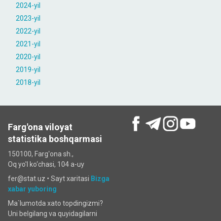
2024-yil
2023-yil
2022-yil
2021-yil
2020-yil
2019-yil
2018-yil
Farg'ona viloyat
statistika boshqarmasi
150100, Farg'ona sh.,
Oq yo'l ko‘chаsi, 104 a-uy
fer@stat.uz •
Sayt xaritasi
Bizga
xabar yuboring
Ma`lumotda xato topdingizmi?
Uni belgilang va quyidagilarni