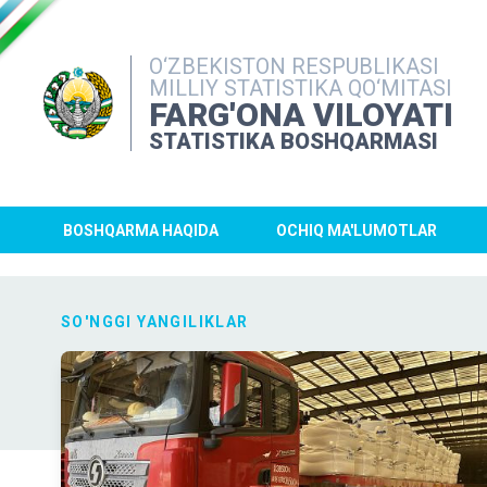
O‘ZBEKISTON RESPUBLIKASI
MILLIY STATISTIKA QO‘MITASI
FARG'ONA VILOYATI
STATISTIKA BOSHQARMASI
BOSHQARMA HAQIDA
OCHIQ MA'LUMOTLAR
SO'NGGI YANGILIKLAR