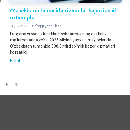
O‘zbekiston tumanida xizmatlar hajmi izchil
ortmoqda
16/07/2026 •
So'nggi yangiliklar
Farg‘ona viloyati statistika boshqarmasining dastlabki
ma’lumotlariga ko‘ra, 2026-yilning yanvar–may oylarida
O‘zbekiston tumanida 538,3 mlrd so‘mlik bozor xizmatlari
ko‘rsatildi.
Batafsil ...