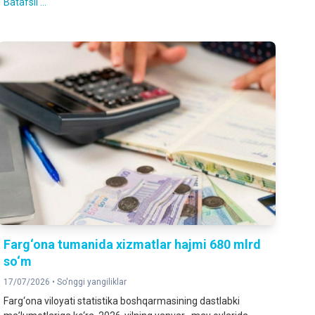
Batafsil ...
Farg‘ona tumanida xizmatlar hajmi 680 mlrd
so‘m
17/07/2026 •
So'nggi yangiliklar
Farg‘ona viloyati statistika boshqarmasining dastlabki