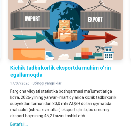
Kichik tadbirkorlik eksportda muhim o‘rin
egallamoqda
17/07/2026 •
So'nggi yangiliklar
Farg‘ona viloyati statistika boshqarmasi ma’lumotlariga
ko‘ra, 2026-yilning yanvar–mart oylarida kichik tadbirkorlik
subyektlari tomonidan 80,0 mln AQSH dollari qiymatida
mahsulot (ish va xizmatlar) eksport qilinib, bu umumiy
eksport hajmining 45,2 foizini tashkil etdi.
Batafsil ...