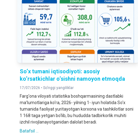
So‘x tumani iqtisodiyoti: asosiy
ko‘rsatkichlar o‘sishni namoyon etmoqda
17/07/2026 •
So'nggi yangiliklar
Farg‘ona viloyati statistika boshqarmasining dastlabki
ma’lumotlariga ko‘ra, 2026- yilning 1- iyun holatida So‘x
tumanida faoliyat yuritayotgan korxona va tashkilotlar soni
1 168 taga yetgan bo‘lib, bu hududda tadbirkorlik muhiti
izchil rivojlanayotganidan dalolat beradi.
Batafsil ...