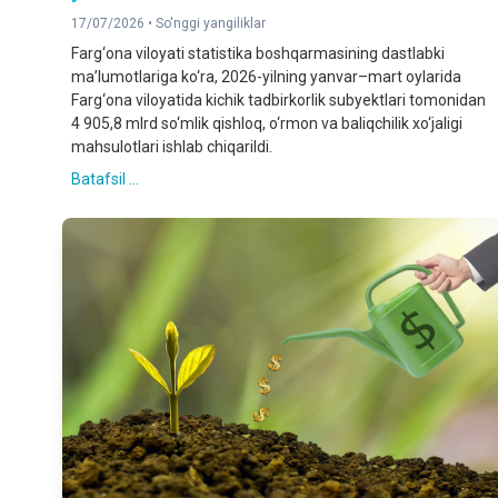
17/07/2026 •
So'nggi yangiliklar
Farg‘ona viloyati statistika boshqarmasining dastlabki
ma’lumotlariga ko‘ra, 2026-yilning yanvar–mart oylarida
Farg‘ona viloyatida kichik tadbirkorlik subyektlari tomonidan
4 905,8 mlrd so‘mlik qishloq, o‘rmon va baliqchilik xo‘jaligi
mahsulotlari ishlab chiqarildi.
Batafsil ...