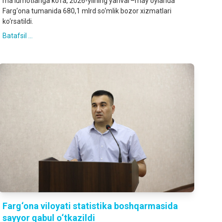
ma’lumotlariga ko‘ra, 2026-yilning yanvar–may oylarida
Farg‘ona tumanida 680,1 mlrd so‘mlik bozor xizmatlari
ko‘rsatildi.
Batafsil ...
Farg‘ona viloyati statistika boshqarmasida
sayyor qabul o‘tkazildi