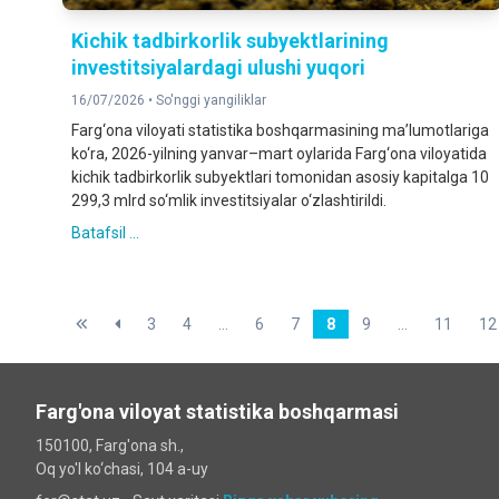
Kichik tadbirkorlik subyektlarining
investitsiyalardagi ulushi yuqori
16/07/2026 •
So'nggi yangiliklar
Farg‘ona viloyati statistika boshqarmasining ma’lumotlariga
ko‘ra, 2026-yilning yanvar–mart oylarida Farg‘ona viloyatida
kichik tadbirkorlik subyektlari tomonidan asosiy kapitalga 10
299,3 mlrd so‘mlik investitsiyalar o‘zlashtirildi.
Batafsil ...
3
4
...
6
7
8
9
...
11
12
Farg'ona viloyat statistika boshqarmasi
150100, Farg'ona sh.,
Oq yo'l ko‘chаsi, 104 a-uy