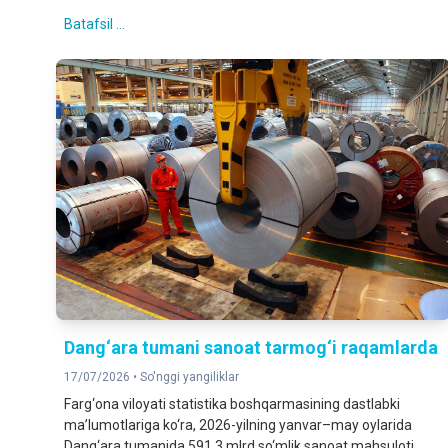
Batafsil ...
Dang‘ara tumani sanoat tarmog‘i raqamlarda
17/07/2026 •
So'nggi yangiliklar
Farg‘ona viloyati statistika boshqarmasining dastlabki
ma’lumotlariga ko‘ra, 2026-yilning yanvar–may oylarida
Dang‘ara tumanida 591,3 mlrd so‘mlik sanoat mahsuloti