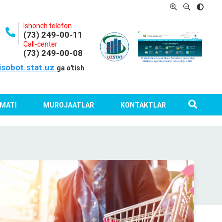
Ishonch telefon
(73) 249-00-11
Call-center
(73) 249-00-08
isobot.stat.uz
ga o'tish
MATI
MUROJAATLAR
KONTAKTLAR