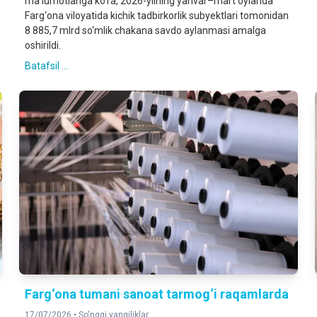
ma’lumotlariga ko‘ra, 2026-yilning yanvar–mart oylarida
Farg‘ona viloyatida kichik tadbirkorlik subyektlari tomonidan
8 885,7 mlrd so‘mlik chakana savdo aylanmasi amalga
oshirildi.
Batafsil ...
Farg‘ona tumani sanoat tarmog‘i raqamlarda
17/07/2026 •
So'nggi yangiliklar