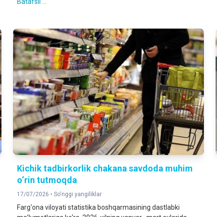
Batafsil ...
Kichik tadbirkorlik chakana savdoda muhim
o‘rin tutmoqda
17/07/2026 •
So'nggi yangiliklar
Farg‘ona viloyati statistika boshqarmasining dastlabki