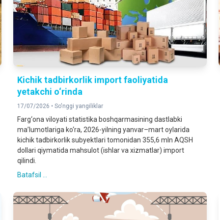
Kichik tadbirkorlik import faoliyatida
yetakchi o‘rinda
17/07/2026 •
So'nggi yangiliklar
Farg‘ona viloyati statistika boshqarmasining dastlabki
ma’lumotlariga ko‘ra, 2026-yilning yanvar–mart oylarida
kichik tadbirkorlik subyektlari tomonidan 355,6 mln AQSH
dollari qiymatida mahsulot (ishlar va xizmatlar) import
qilindi.
Batafsil ...