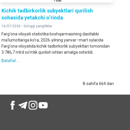
Kichik tadbirkorlik subyektlari qurilish
sohasida yetakchi o‘rinda
16/07/2026 •
So'nggi yangiliklar
Farg‘ona viloyati statistika boshqarmasining dastlabki
ma’lumotlariga ko‘ra, 2026-yilning yanvar–mart oylarida
Farg‘ona viloyatida kichik tadbirkorlik subyektlari tomonidan
3 786,7 mlrd so‘mlik qurilish ishlari amalga oshirildi.
Batafsil ...
8-sahifa 664 dan