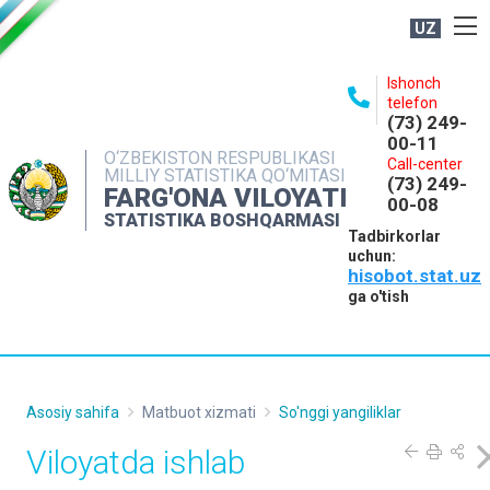
UZ
BOSHQARMA HAQIDA
Ishonch
telefon
OCHIQ MA'LUMOTLAR
(73) 249-
00-11
NASHRLAR
O‘ZBEKISTON RESPUBLIKASI
Call-center
MILLIY STATISTIKA QO‘MITASI
(73) 249-
INTERAKTIV XIZMATLAR
FARG'ONA VILOYATI
00-08
STATISTIKA BOSHQARMASI
MATBUOT XIZMATI
Tadbirkorlar
uchun:
MUROJAATLAR
hisobot.stat.uz
KONTAKTLAR
ga o'tish
Asosiy sahifa
Matbuot xizmati
So'nggi yangiliklar
Viloyatda ishlab