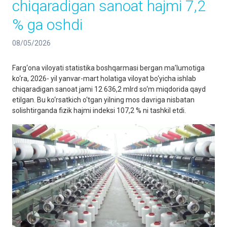
chiqaradigan sanoat hajmi 7,2
% ga oshdi
08/05/2026
Farg‘ona viloyati statistika boshqarmasi bergan ma’lumotiga
ko‘ra, 2026- yil yanvar-mart holatiga viloyat bo‘yicha ishlab
chiqaradigan sanoat jami 12 636,2 mlrd so‘m miqdorida qayd
etilgan. Bu ko‘rsatkich o‘tgan yilning mos davriga nisbatan
solishtirganda fizik hajmi indeksi 107,2 % ni tashkil etdi.