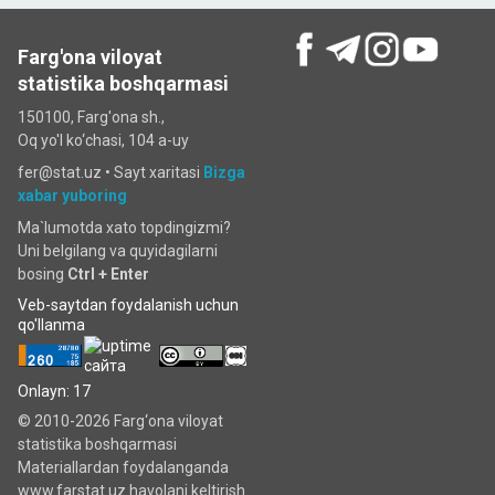
Farg'ona viloyat
statistika boshqarmasi
150100, Farg'ona sh.,
Oq yo'l ko‘chаsi, 104 a-uy
fer@stat.uz •
Sayt xaritasi
Bizga
xabar yuboring
Ma`lumotda xato topdingizmi?
Uni belgilang va quyidagilarni
bosing
Ctrl + Enter
Veb-saytdan foydalanish uchun
qo'llanma
Onlayn: 17
© 2010-2026 Farg‘ona viloyat
statistika boshqarmasi
Materiallardan foydalanganda
www.farstat.uz havolani keltirish