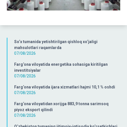
So‘x tumanida yetishtirilgan qishloq xo‘jaligi
mahsulotlari raqamlarda
07/08/2026
Farg‘ona viloyatida energetika sohasiga kiritilgan
investitsiyalar
07/08/2026
Farg‘ona viloyatida ijara xizmatlari hajmi 10,1 % oshdi
07/08/2026
Farg‘ona viloyatidan xorijga 883,9 tonna sarimsoq
piyoz eksport qilindi
07/08/2026
O‘zbekiston tumaning ijtimoiy-iqtisodiy ko‘rsatkichlari