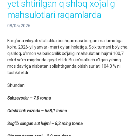
yetishtirilgan qishloq xo‘jaligi
mahsulotlari raqamlarda
08/05/2026
Farg‘ona viloyati statistika boshqarmasi bergan ma’lumotiga
ko‘ra, 2026-yil yanvar- mart oylari holatiga, So‘x tumani bo‘yicha
qishloq, o‘rmon va baliqchilik xo‘jaligi mahsulotlari hajmi 100,7
mlrd so‘m miqdorida qayd etildi. Bu ko‘rsatkich o‘tgan yilning
mos davriga nisbatan solishtirganda o‘sish sur’ati 104,3 % ni
tashkil etdi.
Shundan:
Sabzavotlar – 7,0 tonna
Go‘sht tirik vaznda – 658,1 tonna
Sog‘ib olingan sut hajmi – 8,2 ming tonna