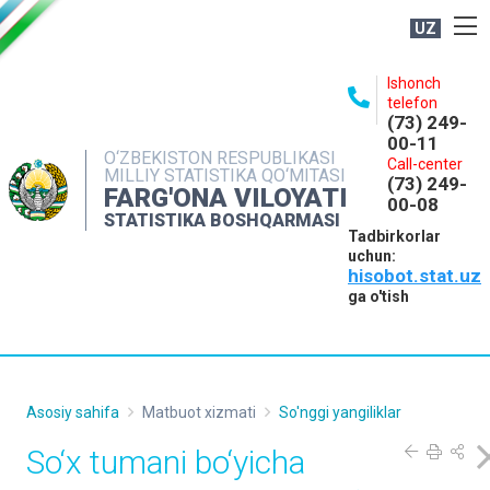
UZ
BOSHQARMA HAQIDA
Ishonch
telefon
OCHIQ MA'LUMOTLAR
(73) 249-
00-11
NASHRLAR
O‘ZBEKISTON RESPUBLIKASI
Call-center
MILLIY STATISTIKA QO‘MITASI
(73) 249-
INTERAKTIV XIZMATLAR
FARG'ONA VILOYATI
00-08
STATISTIKA BOSHQARMASI
MATBUOT XIZMATI
Tadbirkorlar
uchun:
MUROJAATLAR
hisobot.stat.uz
KONTAKTLAR
ga o'tish
Asosiy sahifa
Matbuot xizmati
So'nggi yangiliklar
So‘x tumani bo‘yicha