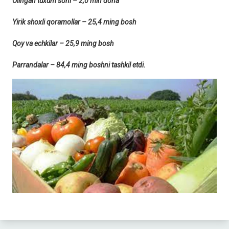
Olingan tuxum soni – 2,0 mln dona
Yirik shoxli qoramollar – 25,4 ming bosh
Qoy va echkilar – 25,9 ming bosh
Parrandalar – 84,4 ming boshni tashkil etdi.