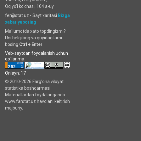
Oq yo'l ko‘chаsi, 104 a-uy
fer@stat.uz •
Sayt xaritasi
Bizga
xabar yuboring
Ma`lumotda xato topdingizmi?
Uni belgilang va quyidagilarni
bosing
Ctrl + Enter
Veb-saytdan foydalanish uchun
qo'llanma
Onlayn: 17
© 2010-2026 Farg‘ona viloyat
statistika boshqarmasi
Materiallardan foydalanganda
www.farstat.uz havolani keltirish
majburiy.