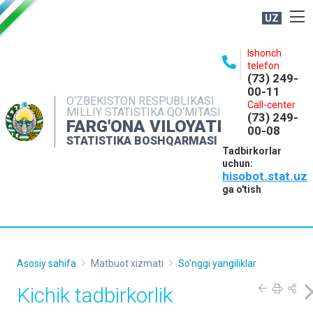
UZ
BOSHQARMA HAQIDA
Ishonch
telefon
OCHIQ MA'LUMOTLAR
(73) 249-
00-11
NASHRLAR
O‘ZBEKISTON RESPUBLIKASI
Call-center
MILLIY STATISTIKA QO‘MITASI
(73) 249-
INTERAKTIV XIZMATLAR
FARG'ONA VILOYATI
00-08
STATISTIKA BOSHQARMASI
MATBUOT XIZMATI
Tadbirkorlar
uchun:
MUROJAATLAR
hisobot.stat.uz
KONTAKTLAR
ga o'tish
Asosiy sahifa
Matbuot xizmati
So'nggi yangiliklar
Kichik tadbirkorlik