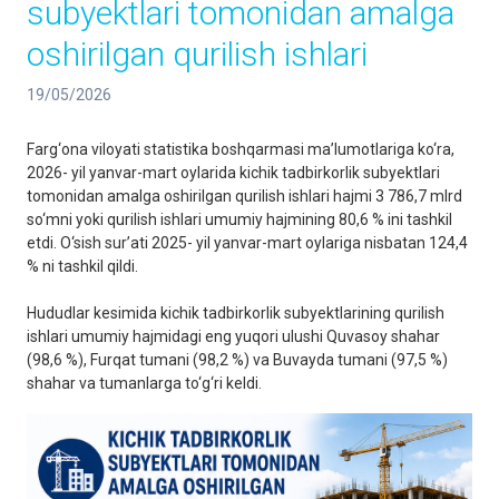
subyektlari tomonidan amalga
oshirilgan qurilish ishlari
19/05/2026
Farg‘ona viloyati statistika boshqarmasi ma’lumotlariga ko‘ra,
2026- yil yanvar-mart oylarida kichik tadbirkorlik subyektlari
tomonidan amalga oshirilgan qurilish ishlari hajmi 3 786,7 mlrd
so‘mni yoki qurilish ishlari umumiy hajmining 80,6 % ini tashkil
etdi. O‘sish sur’ati 2025- yil yanvar-mart oylariga nisbatan 124,4
% ni tashkil qildi.
Hududlar kesimida kichik tadbirkorlik subyektlarining qurilish
ishlari umumiy hajmidagi eng yuqori ulushi Quvasoy shahar
(98,6 %), Furqat tumani (98,2 %) va Buvayda tumani (97,5 %)
shahar va tumanlarga to‘g‘ri keldi.