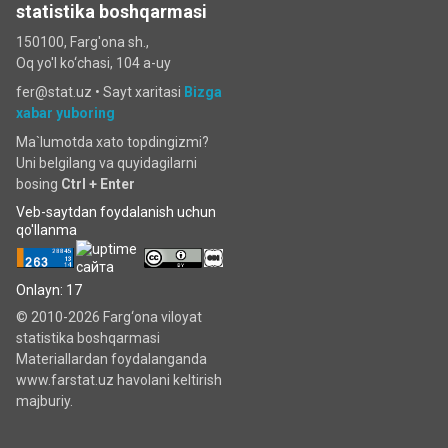
statistika boshqarmasi
150100, Farg'ona sh.,
Oq yo'l ko‘chаsi, 104 a-uy
fer@stat.uz •
Sayt xaritasi
Bizga
xabar yuboring
Ma`lumotda xato topdingizmi?
Uni belgilang va quyidagilarni
bosing
Ctrl + Enter
Veb-saytdan foydalanish uchun
qo'llanma
Onlayn: 17
© 2010-2026 Farg‘ona viloyat
statistika boshqarmasi
Materiallardan foydalanganda
www.farstat.uz havolani keltirish
majburiy.