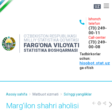
UZ
BOSHQARMA HAQIDA
Ishonch
telefon
OCHIQ MA'LUMOTLAR
(73) 249-
00-11
NASHRLAR
O‘ZBEKISTON RESPUBLIKASI
Call-center
MILLIY STATISTIKA QO‘MITASI
(73) 249-
INTERAKTIV XIZMATLAR
FARG'ONA VILOYATI
00-08
STATISTIKA BOSHQARMASI
MATBUOT XIZMATI
Tadbirkorlar
uchun:
MUROJAATLAR
hisobot.stat.uz
KONTAKTLAR
ga o'tish
Asosiy sahifa
Matbuot xizmati
So'nggi yangiliklar
Marg‘ilon shahri aholisi