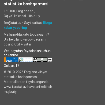
statistika boshqarmasi
150100, Farg'ona sh.,
Oq yo'l ko‘chаsi, 104 a-uy
fer@stat.uz •
Sayt xaritasi
Bizga
xabar yuboring
Ma`lumotda xato topdingizmi?
Uni belgilang va quyidagilarni
bosing
Ctrl + Enter
Veb-saytdan foydalanish uchun
qo'llanma
Onlayn: 17
© 2010-2026 Farg‘ona viloyat
statistika boshqarmasi
Materiallardan foydalanganda
www.farstat.uz havolani keltirish
majburiy.