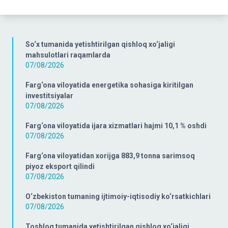
So‘x tumanida yetishtirilgan qishloq xo‘jaligi
mahsulotlari raqamlarda
07/08/2026
Farg‘ona viloyatida energetika sohasiga kiritilgan
investitsiyalar
07/08/2026
Farg‘ona viloyatida ijara xizmatlari hajmi 10,1 % oshdi
07/08/2026
Farg‘ona viloyatidan xorijga 883,9 tonna sarimsoq
piyoz eksport qilindi
07/08/2026
O‘zbekiston tumaning ijtimoiy-iqtisodiy ko‘rsatkichlari
07/08/2026
Toshloq tumanida yetishtirilgan qishloq xo‘jaligi