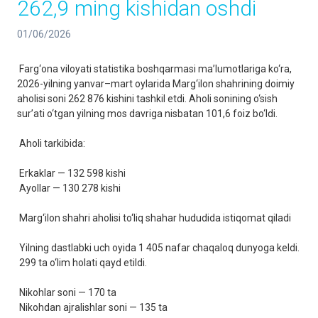
262,9 ming kishidan oshdi
01/06/2026
Farg‘ona viloyati statistika boshqarmasi ma’lumotlariga ko‘ra,
2026-yilning yanvar–mart oylarida Marg‘ilon shahrining doimiy
aholisi soni 262 876 kishini tashkil etdi. Aholi sonining o‘sish
sur’ati o‘tgan yilning mos davriga nisbatan 101,6 foiz bo‘ldi.
Aholi tarkibida:
Erkaklar — 132 598 kishi
Ayollar — 130 278 kishi
Marg‘ilon shahri aholisi to‘liq shahar hududida istiqomat qiladi
Yilning dastlabki uch oyida 1 405 nafar chaqaloq dunyoga keldi.
299 ta o‘lim holati qayd etildi.
Nikohlar soni — 170 ta
Nikohdan ajralishlar soni — 135 ta