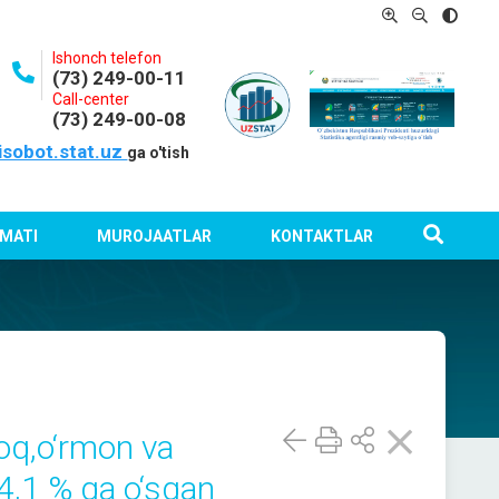
Ishonch telefon
(73) 249-00-11
Call-center
(73) 249-00-08
isobot.stat.uz
ga o'tish
MATI
MUROJAATLAR
KONTAKTLAR
loq,o‘rmon va
i 4,1 % ga o‘sgan