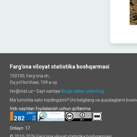
Farg'ona viloyat statistika boshqarmasi
150100, Farg'ona sh.,
Oq yo'l ko‘chаsi, 104 a-uy
fer@stat.uz •
Sayt xaritasi
Bizga xabar yuboring
Ma`lumotda xato topdingizmi? Uni belgilang va quyidagilarni bosi
Veb-saytdan foydalanish uchun qo'llanma
Onlayn: 17
© 2010-2026 Farg‘ona viloyat statistika boshqarmasi