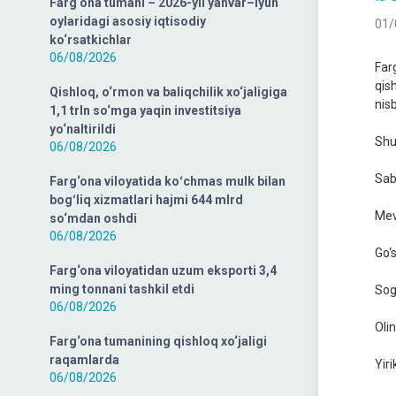
Farg‘ona tumani – 2026-yil yanvar–iyun
oylaridagi asosiy iqtisodiy
01/
ko‘rsatkichlar
06/08/2026
Far
qis
Qishloq, o‘rmon va baliqchilik xo‘jaligiga
nisb
1,1 trln so‘mga yaqin investitsiya
yo‘naltirildi
Shu
06/08/2026
Sab
Farg‘ona viloyatida koʻchmas mulk bilan
bogʻliq xizmatlari hajmi 644 mlrd
Mev
so‘mdan oshdi
06/08/2026
Go‘
Farg‘ona viloyatidan uzum eksporti 3,4
ming tonnani tashkil etdi
Sog
06/08/2026
Oli
Farg‘ona tumanining qishloq xo‘jaligi
raqamlarda
Yir
06/08/2026