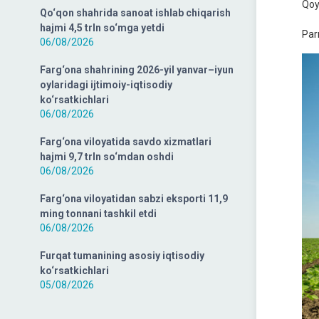
Qoy
Qo‘qon shahrida sanoat ishlab chiqarish
hajmi 4,5 trln so‘mga yetdi
Par
06/08/2026
Farg‘ona shahrining 2026-yil yanvar–iyun
oylaridagi ijtimoiy-iqtisodiy
ko‘rsatkichlari
06/08/2026
Farg‘ona viloyatida savdo xizmatlari
hajmi 9,7 trln so‘mdan oshdi
06/08/2026
Farg‘ona viloyatidan sabzi eksporti 11,9
ming tonnani tashkil etdi
06/08/2026
Furqat tumanining asosiy iqtisodiy
ko‘rsatkichlari
05/08/2026