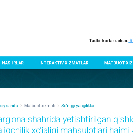
h
Tadbirkorlar uchun:
NASHRLAR
INTERAKTIV XIZMATLAR
MATBUOT XIZ
siy sahifa
Matbuot xizmati
So'nggi yangiliklar
arg‘ona shahrida yetishtirilgan qish
liqchilik xo‘jaligi mahsulotlari hajm