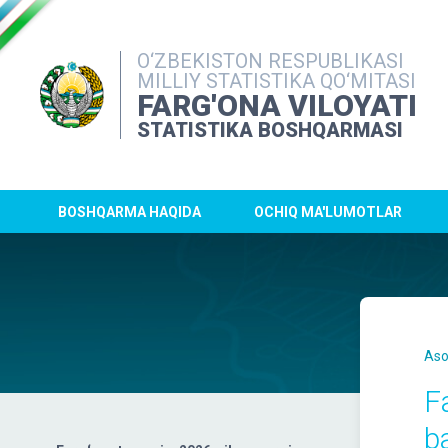
O‘ZBEKISTON RESPUBLIKASI
MILLIY STATISTIKA QO‘MITASI
FARG'ONA VILOYATI
STATISTIKA BOSHQARMASI
BOSHQARMA HAQIDA
OCHIQ MA'LUMOTLAR
Aso
F
ba