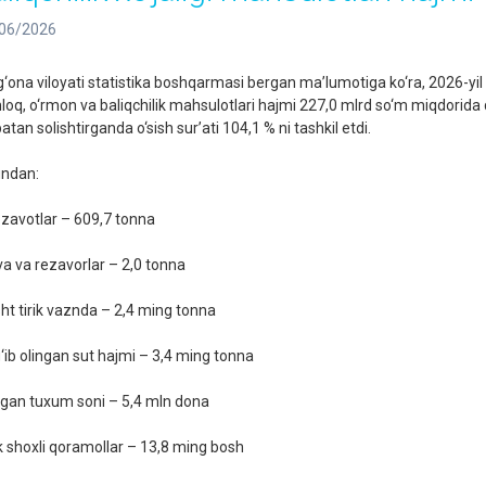
06/2026
g‘ona viloyati statistika boshqarmasi bergan ma’lumotiga ko‘ra, 2026-yil
hloq, o‘rmon va baliqchilik mahsulotlari hajmi 227,0 mlrd so‘m miqdorida q
atan solishtirganda o‘sish sur’ati 104,1 % ni tashkil etdi.
ndan:
zavotlar – 609,7 tonna
a va rezavorlar – 2,0 tonna
sht tirik vaznda – 2,4 ming tonna
‘ib olingan sut hajmi – 3,4 ming tonna
ngan tuxum soni – 5,4 mln dona
ik shoxli qoramollar – 13,8 ming bosh