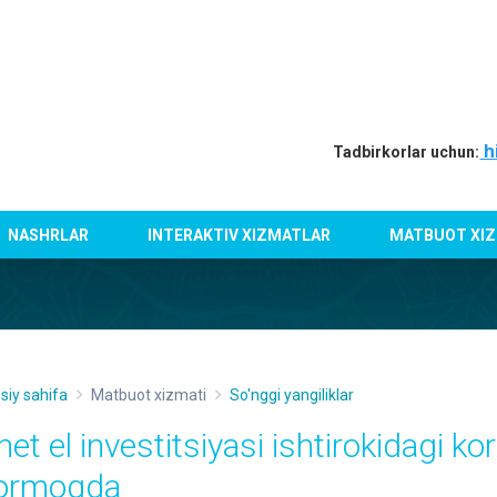
h
Tadbirkorlar uchun:
NASHRLAR
INTERAKTIV XIZMATLAR
MATBUOT XIZ
siy sahifa
Matbuot xizmati
So'nggi yangiliklar
et el investitsiyasi ishtirokidagi ko
ormoqda