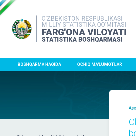
O‘ZBEKISTON RESPUBLIKASI
MILLIY STATISTIKA QO‘MITASI
FARG'ONA VILOYATI
STATISTIKA BOSHQARMASI
BOSHQARMA HAQIDA
OCHIQ MA'LUMOTLAR
Aso
Ch
b