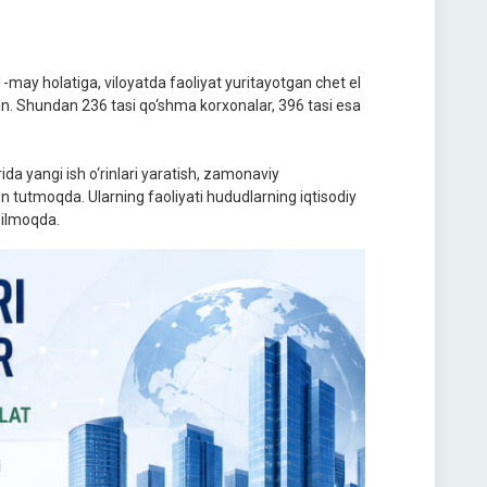
1-may holatiga, viloyatda faoliyat yuritayotgan chet el
tgan. Shundan 236 tasi qo‘shma korxonalar, 396 tasi esa
rida yangi ish o‘rinlari yaratish, zamonaviy
in tutmoqda. Ularning faoliyati hududlarning iqtisodiy
qilmoqda.