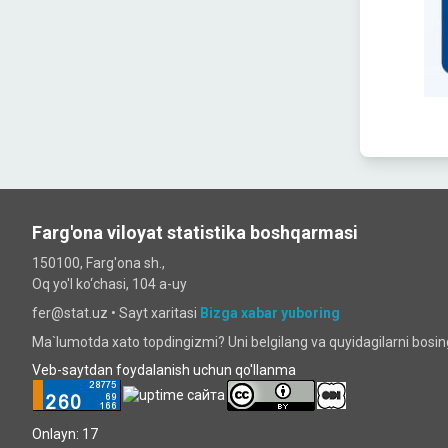
Farg'ona viloyat statistika boshqarmasi
150100, Farg'ona sh.,
Oq yo'l ko‘chаsi, 104 a-uy
fer@stat.uz •
Sayt xaritasi
Bizga xabar yuboring
Ma`lumotda xato topdingizmi? Uni belgilang va quyidagilarni bosi
Veb-saytdan foydalanish uchun qo'llanma
Onlayn: 17