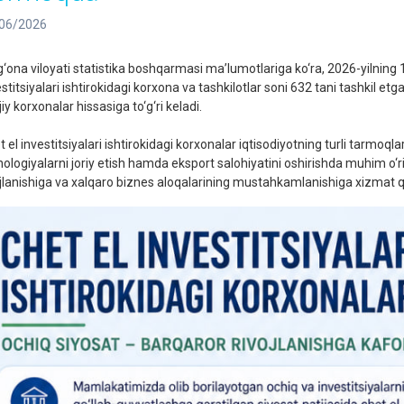
06/2026
g‘ona viloyati statistika boshqarmasi ma’lumotlariga ko‘ra, 2026-yilning 
estitsiyalari ishtirokidagi korxona va tashkilotlar soni 632 tani tashkil e
jiy korxonalar hissasiga to‘g‘ri keladi.
 el investitsiyalari ishtirokidagi korxonalar iqtisodiyotning turli tarmoqla
nologiyalarni joriy etish hamda eksport salohiyatini oshirishda muhim o‘r
ojlanishiga va xalqaro biznes aloqalarining mustahkamlanishiga xizmat 