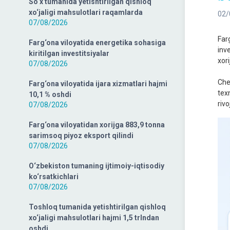
So‘x tumanida yetishtirilgan qishloq
xo‘jaligi mahsulotlari raqamlarda
02/
07/08/2026
Far
Farg‘ona viloyatida energetika sohasiga
inv
kiritilgan investitsiyalar
xori
07/08/2026
Chet
Farg‘ona viloyatida ijara xizmatlari hajmi
tex
10,1 % oshdi
riv
07/08/2026
Farg‘ona viloyatidan xorijga 883,9 tonna
sarimsoq piyoz eksport qilindi
07/08/2026
O‘zbekiston tumaning ijtimoiy-iqtisodiy
ko‘rsatkichlari
07/08/2026
Toshloq tumanida yetishtirilgan qishloq
xo‘jaligi mahsulotlari hajmi 1,5 trlndan
oshdi