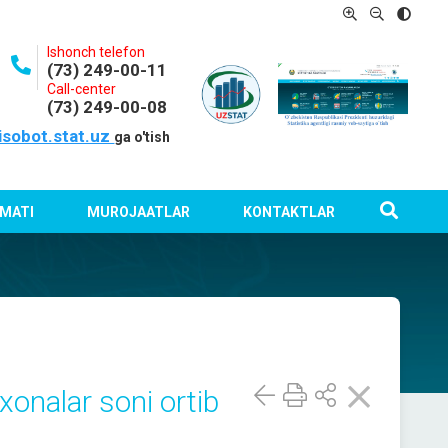
Ishonch telefon
(73) 249-00-11
Call-center
(73) 249-00-08
isobot.stat.uz
ga o'tish
MATI
MUROJAATLAR
KONTAKTLAR
rxonalar soni ortib