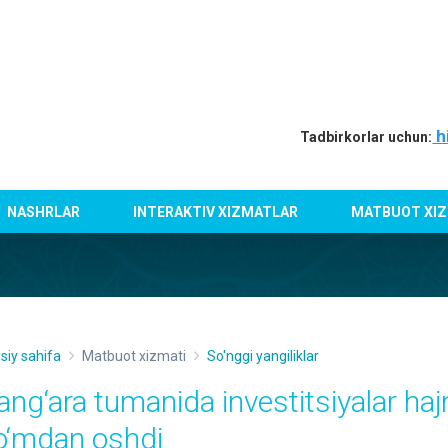
h
Tadbirkorlar uchun:
NASHRLAR
INTERAKTIV XIZMATLAR
MATBUOT XIZ
siy sahifa
Matbuot xizmati
So'nggi yangiliklar
ang‘ara tumanida investitsiyalar ha
o‘mdan oshdi