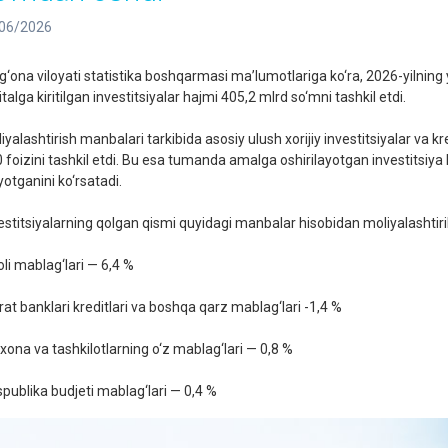
06/2026
g‘ona viloyati statistika boshqarmasi ma’lumotlariga ko‘ra, 2026-yilni
talga kiritilgan investitsiyalar hajmi 405,2 mlrd so‘mni tashkil etdi.
yalashtirish manbalari tarkibida asosiy ulush xorijiy investitsiyalar va kred
0 foizini tashkil etdi. Bu esa tumanda amalga oshirilayotgan investitsi
yotganini ko‘rsatadi.
estitsiyalarning qolgan qismi quyidagi manbalar hisobidan moliyalashtiril
li mablag‘lari — 6,4 %
rat banklari kreditlari va boshqa qarz mablag‘lari -1,4 %
xona va tashkilotlarning o‘z mablag‘lari — 0,8 %
publika budjeti mablag‘lari — 0,4 %