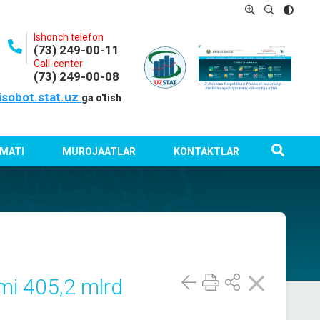
Ishonch telefon
(73) 249-00-11
Call-center
(73) 249-00-08
isobot.stat.uz
ga o'tish
MATI
MUROJAATLAR
KONTAKTLAR
jmi 405,2 mlrd