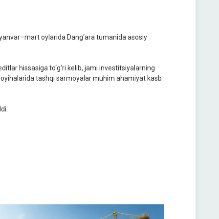
ng yanvar–mart oylarida Dang‘ara tumanida asosiy
itlar hissasiga to‘g‘ri kelib, jami investitsiyalarning
ya loyihalarida tashqi sarmoyalar muhim ahamiyat kasb
di: