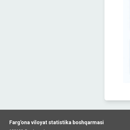
Farg'ona viloyat statistika boshqarmasi