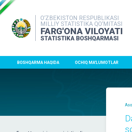
O‘ZBEKISTON RESPUBLIKASI
MILLIY STATISTIKA QO‘MITASI
FARG'ONA VILOYATI
STATISTIKA BOSHQARMASI
BOSHQARMA HAQIDA
OCHIQ MA'LUMOTLAR
Aso
D
s