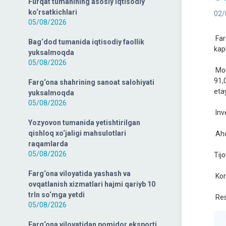
Furqat tumanining asosiy iqtisodiy
ko‘rsatkichlari
02/
05/08/2026
Far
Bag‘dod tumanida iqtisodiy faollik
kapi
yuksalmoqda
05/08/2026
Moli
91,
Farg‘ona shahrining sanoat salohiyati
eta
yuksalmoqda
05/08/2026
Inv
Yozyovon tumanida yetishtirilgan
qishloq xo‘jaligi mahsulotlari
Aho
raqamlarda
05/08/2026
Tijo
Farg‘ona viloyatida yashash va
Kor
ovqatlanish xizmatlari hajmi qariyb 10
trln so‘mga yetdi
Res
05/08/2026
Farg‘ona viloyatidan pomidor eksporti