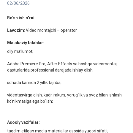
02/06/2026
Bo‘sh ish o‘rni
Lavozim
: Video montajchi – operator
Malakaviy talablar:
oliy ma’lumot;
Adobe Premiere Pro, After Effects va boshqa videomontaj
dasturlarida professional darajada ishlay olish;
sohada kamida 2 yillik tajriba;
videotasvirga olish, kadr, rakurs, yorug‘lik va ovoz bilan ishlash
ko‘nikmasiga ega bo‘lish;
Asosiy vazifalar:
taqdim etilgan media materiallar asosida yuqori sifatli,