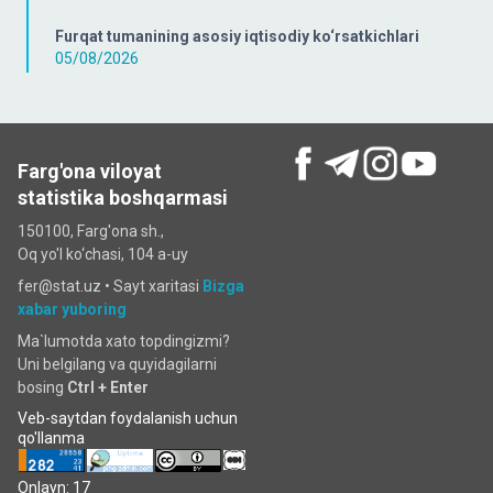
Furqat tumanining asosiy iqtisodiy ko‘rsatkichlari
05/08/2026
Farg'ona viloyat
statistika boshqarmasi
150100, Farg'ona sh.,
Oq yo'l ko‘chаsi, 104 a-uy
fer@stat.uz •
Sayt xaritasi
Bizga
xabar yuboring
Ma`lumotda xato topdingizmi?
Uni belgilang va quyidagilarni
bosing
Ctrl + Enter
Veb-saytdan foydalanish uchun
qo'llanma
Onlayn: 17