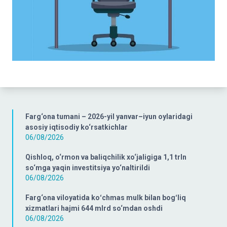
Farg‘ona tumani – 2026-yil yanvar–iyun oylaridagi
asosiy iqtisodiy ko‘rsatkichlar
06/08/2026
Qishloq, o‘rmon va baliqchilik xo‘jaligiga 1,1 trln
so‘mga yaqin investitsiya yo‘naltirildi
06/08/2026
Farg‘ona viloyatida koʻchmas mulk bilan bogʻliq
xizmatlari hajmi 644 mlrd so‘mdan oshdi
06/08/2026