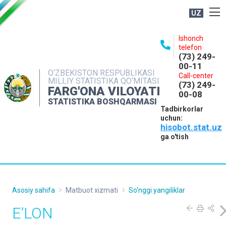
UZ
BOSHQARMA HAQIDA
Ishonch
telefon
OCHIQ MA'LUMOTLAR
(73) 249-
00-11
NASHRLAR
O‘ZBEKISTON RESPUBLIKASI
Call-center
MILLIY STATISTIKA QO‘MITASI
(73) 249-
INTERAKTIV XIZMATLAR
FARG'ONA VILOYATI
00-08
STATISTIKA BOSHQARMASI
MATBUOT XIZMATI
Tadbirkorlar
uchun:
MUROJAATLAR
hisobot.stat.uz
KONTAKTLAR
ga o'tish
Asosiy sahifa
Matbuot xizmati
So'nggi yangiliklar
E’LON