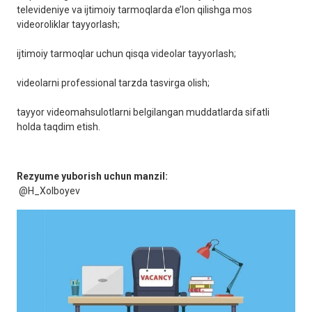
televideniye va ijtimoiy tarmoqlarda e’lon qilishga mos
videoroliklar tayyorlash;
ijtimoiy tarmoqlar uchun qisqa videolar tayyorlash;
videolarni professional tarzda tasvirga olish;
tayyor videomahsulotlarni belgilangan muddatlarda sifatli
holda taqdim etish.
Rezyume yuborish uchun manzil:
@H_Xolboyev