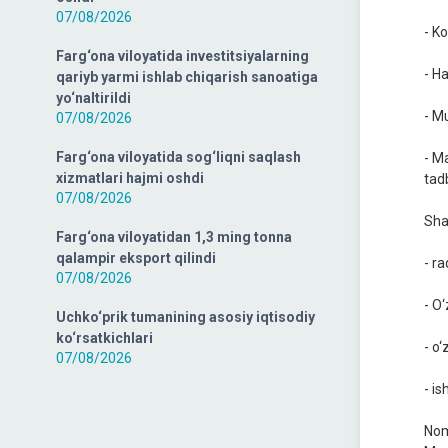
07/08/2026
- K
Farg‘ona viloyatida investitsiyalarning
- H
qariyb yarmi ishlab chiqarish sanoatiga
yo‘naltirildi
- Mu
07/08/2026
Farg‘ona viloyatida sog‘liqni saqlash
- M
xizmatlari hajmi oshdi
tad
07/08/2026
Shar
Farg‘ona viloyatidan 1,3 ming tonna
qalampir eksport qilindi
- r
07/08/2026
- O
Uchko‘prik tumanining asosiy iqtisodiy
ko‘rsatkichlari
- o‘
07/08/2026
- is
Nom