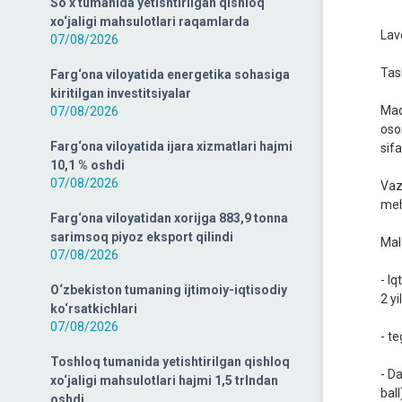
So‘x tumanida yetishtirilgan qishloq
xo‘jaligi mahsulotlari raqamlarda
Lav
07/08/2026
Tash
Farg‘ona viloyatida energetika sohasiga
kiritilgan investitsiyalar
Маqs
07/08/2026
oson
Farg‘ona viloyatida ijara xizmatlari hajmi
sifa
10,1 % oshdi
07/08/2026
Vaz
mehn
Farg‘ona viloyatidan xorijga 883,9 tonna
sarimsoq piyoz eksport qilindi
Mal
07/08/2026
- Iq
O‘zbekiston tumaning ijtimoiy-iqtisodiy
2 y
ko‘rsatkichlari
07/08/2026
- t
Toshloq tumanida yetishtirilgan qishloq
- D
xo‘jaligi mahsulotlari hajmi 1,5 trlndan
bal
oshdi