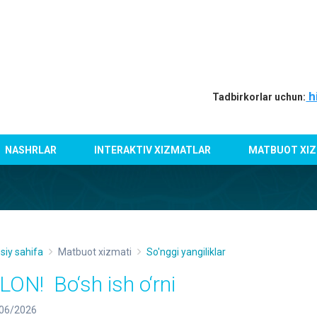
h
Tadbirkorlar uchun:
NASHRLAR
INTERAKTIV XIZMATLAR
MATBUOT XIZ
siy sahifa
Matbuot xizmati
So'nggi yangiliklar
’LON! Bo‘sh ish o‘rni
06/2026