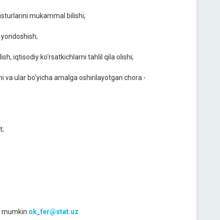
sturlarini mukammal bilishi;
n yondoshish;
, iqtisodiy ko‘rsatkichlarni tahlil qila olishi;
hi va ular bo‘yicha amalga oshirilayotgan chora -
t;
i mumkin:
ok_fer@stat.uz