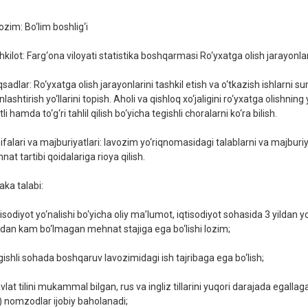
ozim: Bo‘lim boshlig‘i
kilot: Farg‘ona viloyati statistika boshqarmasi Ro‘yxatga olish jarayonlari
adlar: Ro‘yxatga olish jarayonlarini tashkil etish va o‘tkazish ishlarni s
lashtirish yo‘llarini topish. Aholi va qishloq xo‘jaligini ro‘yxatga olishning
tli hamda to‘g‘ri tahlil qilish bo‘yicha tegishli choralarni ko‘ra bilish.
ifalari va majburiyatlari: lavozim yo‘riqnomasidagi talablarni va majburi
at tartibi qoidalariga rioya qilish.
aka talabi:
tisodiyot yo‘nalishi bo‘yicha oliy maʼlumot, iqtisodiyot sohasida 3 yildan yo
ildan kam bo‘lmagan mehnat stajiga ega bo‘lishi lozim;
egishli sohada boshqaruv lavozimidagi ish tajribaga ega bo‘lish;
avlat tilini mukammal bilgan, rus va ingliz tillarini yuqori darajada egal
l) nomzodlar ijobiy baholanadi;