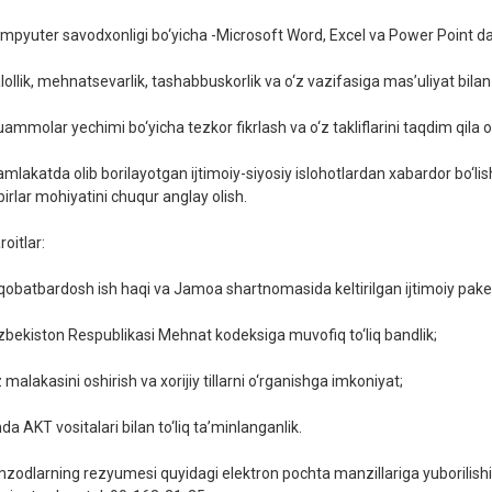
ompyuter savodxonligi bo‘yicha -Microsoft Word, Excel va Power Point da
alollik, mehnatsevarlik, tashabbuskorlik va o‘z vazifasiga masʼuliyat bila
ammolar yechimi bo‘yicha tezkor fikrlash va o‘z takliflarini taqdim qila olish
amlakatda olib borilayotgan ijtimoiy-siyosiy islohotlardan xabardor bo‘lis
birlar mohiyatini chuqur anglay olish.
oitlar:
aqobatbardosh ish haqi va Jamoa shartnomasida keltirilgan ijtimoiy pake
‘zbekiston Respublikasi Mehnat kodeksiga muvofiq to‘liq bandlik;
z malakasini oshirish va xorijiy tillarni o‘rganishga imkoniyat;
hda AKT vositalari bilan to‘liq ta’minlanganlik.
zodlarning rezyumesi quyidagi elektron pochta manzillariga yuborilish