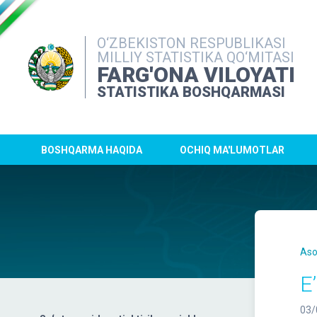
O‘ZBEKISTON RESPUBLIKASI
MILLIY STATISTIKA QO‘MITASI
FARG'ONA VILOYATI
STATISTIKA BOSHQARMASI
BOSHQARMA HAQIDA
OCHIQ MA'LUMOTLAR
Aso
E
03/