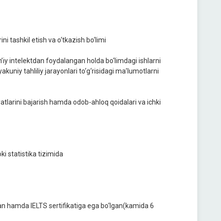
ni tashkil etish va o‘tkazish bo‘limi
un’iy intelektdan foydalangan holda bo‘limdagi ishlarni
 yakuniy tahliliy jarayonlari to‘g‘risidagi ma’lumotlarni
yatlarini bajarish hamda odob-ahloq qoidalari va ichki
ki statistika tizimida
lagan hamda IELTS sertifikatiga ega bo‘lgan(kamida 6