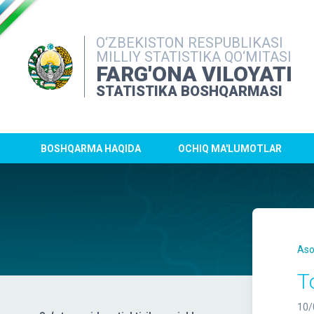
O‘ZBEKISTON RESPUBLIKASI
MILLIY STATISTIKA QO‘MITASI
FARG'ONA VILOYATI
STATISTIKA BOSHQARMASI
BOSHQARMA HAQIDA
OCHIQ MA'LUMOTLAR
Aso
T
10/