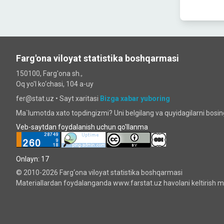
Farg'ona viloyat statistika boshqarmasi
150100, Farg'ona sh.,
Oq yo'l ko‘chаsi, 104 a-uy
fer@stat.uz •
Sayt xaritasi
Bizga xabar yuboring
Ma`lumotda xato topdingizmi? Uni belgilang va quyidagilarni bosi
Veb-saytdan foydalanish uchun qo'llanma
Onlayn: 17
© 2010-2026 Farg‘ona viloyat statistika boshqarmasi
Materiallardan foydalanganda www.farstat.uz havolani keltirish ma