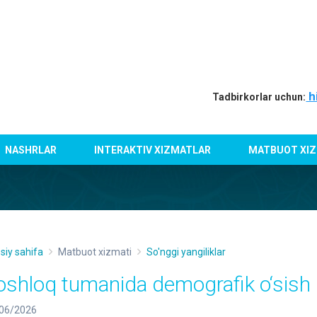
h
Tadbirkorlar uchun:
NASHRLAR
INTERAKTIV XIZMATLAR
MATBUOT XIZ
siy sahifa
Matbuot xizmati
So'nggi yangiliklar
oshloq tumanida demografik o‘sis
06/2026