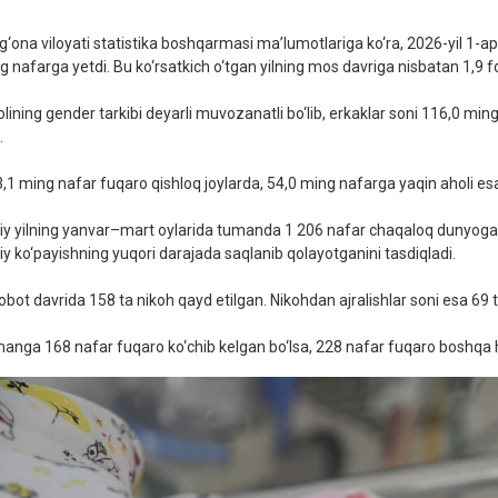
g‘ona viloyati statistika boshqarmasi ma’lumotlariga ko‘ra, 2026-yil 1-a
g nafarga yetdi. Bu ko‘rsatkich o‘tgan yilning mos davriga nisbatan 1,9 fo
lining gender tarkibi deyarli muvozanatli bo‘lib, erkaklar soni 116,0 ming
.
,1 ming nafar fuqaro qishloq joylarda, 54,0 ming nafarga yaqin aholi es
iy yilning yanvar–mart oylarida tumanda 1 206 nafar chaqaloq dunyoga ke
iiy ko‘payishning yuqori darajada saqlanib qolayotganini tasdiqladi.
obot davrida 158 ta nikoh qayd etilgan. Nikohdan ajralishlar soni esa 69 t
anga 168 nafar fuqaro ko‘chib kelgan bo‘lsa, 228 nafar fuqaro boshqa 