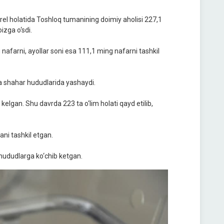
prel holatida Toshloq tumanining doimiy aholisi 227,1
izga o‘sdi.
 nafarni, ayollar soni esa 111,1 ming nafarni tashkil
a shahar hududlarida yashaydi.
lgan. Shu davrda 223 ta o‘lim holati qayd etilib,
ani tashkil etgan.
hududlarga ko‘chib ketgan.