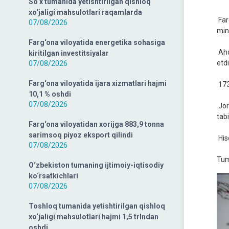
So‘x tumanida yetishtirilgan qishloq
xo‘jaligi mahsulotlari raqamlarda
Far
07/08/2026
min
Farg‘ona viloyatida energetika sohasiga
Aho
kiritilgan investitsiyalar
etdi
07/08/2026
Farg‘ona viloyatida ijara xizmatlari hajmi
173
10,1 % oshdi
07/08/2026
Jor
tab
Farg‘ona viloyatidan xorijga 883,9 tonna
sarimsoq piyoz eksport qilindi
His
07/08/2026
Tum
O‘zbekiston tumaning ijtimoiy-iqtisodiy
ko‘rsatkichlari
07/08/2026
Toshloq tumanida yetishtirilgan qishloq
xo‘jaligi mahsulotlari hajmi 1,5 trlndan
oshdi