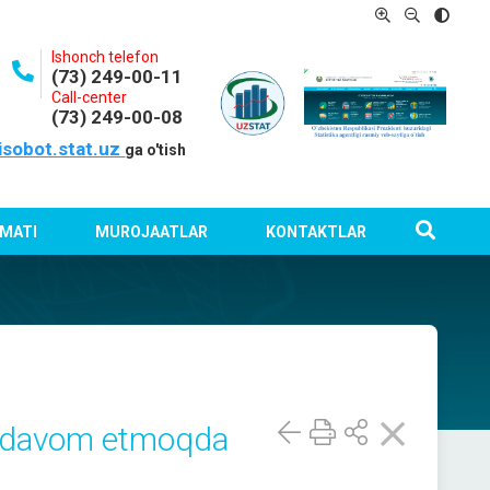
Ishonch telefon
(73) 249-00-11
Call-center
(73) 249-00-08
isobot.stat.uz
ga o'tish
MATI
MUROJAATLAR
KONTAKTLAR
h davom etmoqda