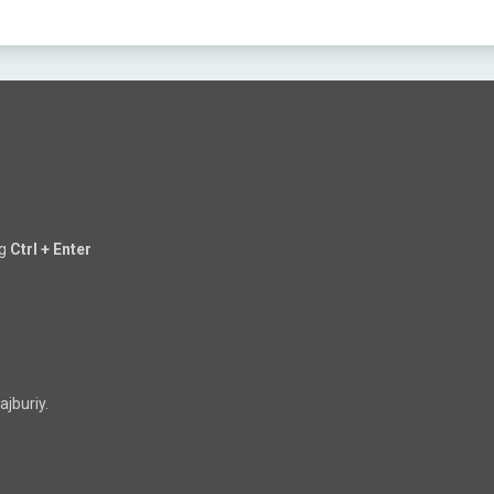
ng
Ctrl + Enter
jburiy.