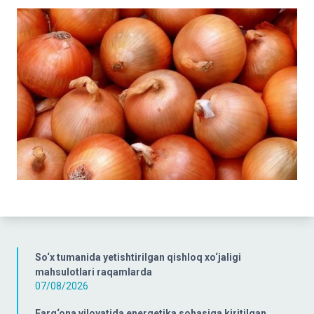
So‘x tumanida yetishtirilgan qishloq xo‘jaligi
mahsulotlari raqamlarda
07/08/2026
Farg‘ona viloyatida energetika sohasiga kiritilgan