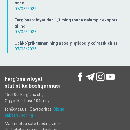
oshdi
07/08/2026
Farg‘ona viloyatidan 1,3 ming tonna qalampir eksport
qilindi
07/08/2026
Uchko‘prik tumanining asosiy iqtisodiy ko‘rsatkichlari
07/08/2026
Farg'ona viloyat
statistika boshqarmasi
150100, Farg'ona sh.,
Oq yo'l ko‘chаsi, 104 a-uy
fer@stat.uz •
Sayt xaritasi
Bizga
xabar yuboring
Ma`lumotda xato topdingizmi?
Uni belgilang va quyidagilarni