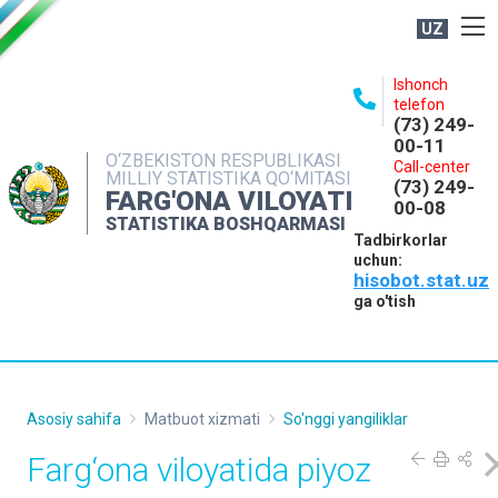
UZ
BOSHQARMA HAQIDA
Ishonch
telefon
OCHIQ MA'LUMOTLAR
(73) 249-
00-11
NASHRLAR
O‘ZBEKISTON RESPUBLIKASI
Call-center
MILLIY STATISTIKA QO‘MITASI
(73) 249-
INTERAKTIV XIZMATLAR
FARG'ONA VILOYATI
00-08
STATISTIKA BOSHQARMASI
MATBUOT XIZMATI
Tadbirkorlar
uchun:
MUROJAATLAR
hisobot.stat.uz
KONTAKTLAR
ga o'tish
Asosiy sahifa
Matbuot xizmati
So'nggi yangiliklar
Farg‘ona viloyatida piyoz