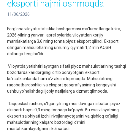
eksporti hajmi oshmoqda
11/06/2026
Farg‘ona viloyati statistika boshqarmasi ma’lumotlariga ko‘ra,
2026-yilning yanvar–aprel oylarida viloyatdan xorijiy
mamlakatlarga 3,6 ming tonna piyoz eksport qilindi. Eksport
qilingan mahsulotlarning umumiy qiymati 1,2 mln AQSH
dollariga teng bo‘ldi.
Viloyatda yetishtirilayotgan sifatli piyoz mahsulotlarining tashqi
bozorlarda xaridorgirligi ortib borayotgani eksport
ko‘rsatkichlarida ham o‘z aksini topmoqda. Mahsulotning
raqobatbardoshligi va eksport geografiyasining kengayishi
ushbu yo‘nalishdagi ijobiy natijalarga xizmat qilmoqda.
Taqqoslash uchun, o‘tgan yilning mos davriga nisbatan piyoz
eksporti hajmi 0,3 ming tonnaga ko‘paydi. Bu esa viloyatning
eksport salohiyati izchil rivojlanayotganini va qishloq xo‘jaligi
mahsulotlarining xalqaro bozordagi o‘rnini
mustahkamlayotganini ko‘rsatadi.