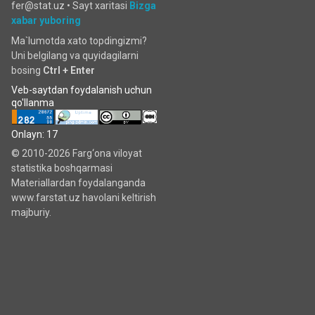
fer@stat.uz •
Sayt xaritasi
Bizga
xabar yuboring
Ma`lumotda xato topdingizmi?
Uni belgilang va quyidagilarni
bosing
Ctrl + Enter
Veb-saytdan foydalanish uchun
qo'llanma
Onlayn: 17
© 2010-2026 Farg‘ona viloyat
statistika boshqarmasi
Materiallardan foydalanganda
www.farstat.uz havolani keltirish
majburiy.