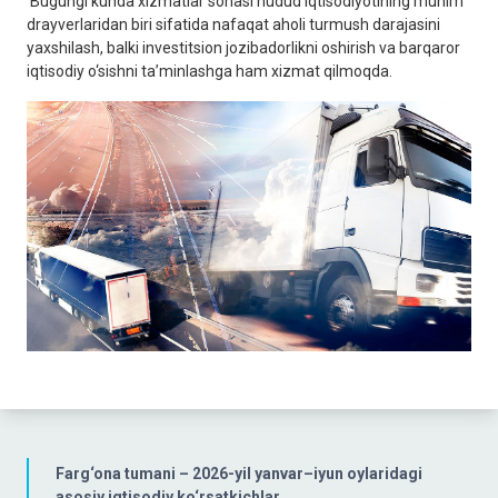
Bugungi kunda xizmatlar sohasi hudud iqtisodiyotining muhim
drayverlaridan biri sifatida nafaqat aholi turmush darajasini
yaxshilash, balki investitsion jozibadorlikni oshirish va barqaror
iqtisodiy o‘sishni ta’minlashga ham xizmat qilmoqda.
Farg‘ona tumani – 2026-yil yanvar–iyun oylaridagi
asosiy iqtisodiy ko‘rsatkichlar