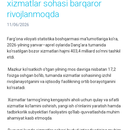
xizmatlar sohasi barqaror
rivojlanmoqda
11/06/2026
Farg‘ona viloyati statistika boshqarmasi ma’lumotlariga ko‘ra,
2026-yilning yanvar–aprel oylarida Dang‘ara tumanida
ko‘rsatilgan bozor xizmatlari hajmi 403,4 milliard so‘mni tashkil
etdi.
Mazkur ko‘rsatkich o‘tgan yilning mos davriga nisbatan 17,2
foizga oshgan bo‘lib, tumanda xizmatlar sohasining izchil
rivojlanayotganini va iqtisodiy faollikning ortib borayotganini
ko‘rsatadi.
Xizmatlar tarmog‘ining kengayishi aholi uchun qulay va sifatli
xizmatlar ko‘lamini oshirish, yangi ish o‘rinlarini yaratish hamda
tadbirkorlik subyektlari faoliyatini qo‘llab-quvvatlashda muhim
ahamiyat kasb etmoqda.