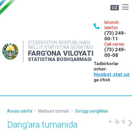
UZ
BOSHQARMA HAQIDA
Ishonch
telefon
OCHIQ MA'LUMOTLAR
(73) 249-
00-11
NASHRLAR
O‘ZBEKISTON RESPUBLIKASI
Call-center
MILLIY STATISTIKA QO‘MITASI
(73) 249-
INTERAKTIV XIZMATLAR
FARG'ONA VILOYATI
00-08
STATISTIKA BOSHQARMASI
MATBUOT XIZMATI
Tadbirkorlar
uchun:
MUROJAATLAR
hisobot.stat.uz
KONTAKTLAR
ga o'tish
Asosiy sahifa
Matbuot xizmati
So'nggi yangiliklar
Dang‘ara tumanida