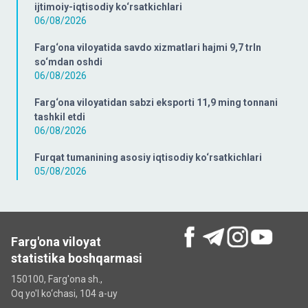
ijtimoiy-iqtisodiy ko‘rsatkichlari
06/08/2026
Farg‘ona viloyatida savdo xizmatlari hajmi 9,7 trln
so‘mdan oshdi
06/08/2026
Farg‘ona viloyatidan sabzi eksporti 11,9 ming tonnani
tashkil etdi
06/08/2026
Furqat tumanining asosiy iqtisodiy ko‘rsatkichlari
05/08/2026
Farg'ona viloyat
statistika boshqarmasi
150100, Farg'ona sh.,
Oq yo'l ko‘chаsi, 104 a-uy