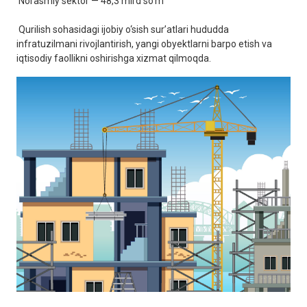
Norasmiy sektor — 48,3 mlrd so‘m
Qurilish sohasidagi ijobiy o‘sish sur’atlari hududda
infratuzilmani rivojlantirish, yangi obyektlarni barpo etish va
iqtisodiy faollikni oshirishga xizmat qilmoqda.