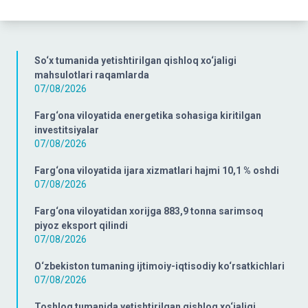
So‘x tumanida yetishtirilgan qishloq xo‘jaligi
mahsulotlari raqamlarda
07/08/2026
Farg‘ona viloyatida energetika sohasiga kiritilgan
investitsiyalar
07/08/2026
Farg‘ona viloyatida ijara xizmatlari hajmi 10,1 % oshdi
07/08/2026
Farg‘ona viloyatidan xorijga 883,9 tonna sarimsoq
piyoz eksport qilindi
07/08/2026
O‘zbekiston tumaning ijtimoiy-iqtisodiy ko‘rsatkichlari
07/08/2026
Toshloq tumanida yetishtirilgan qishloq xo‘jaligi