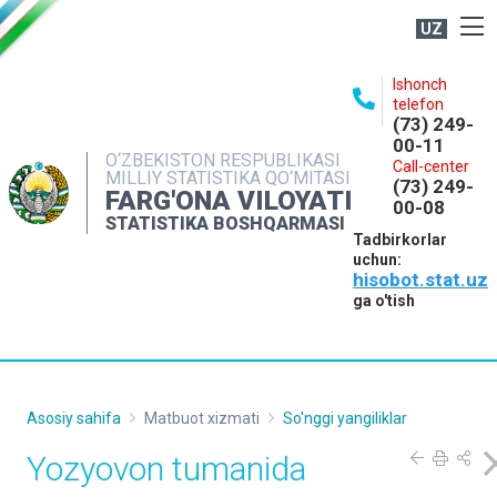
UZ
BOSHQARMA HAQIDA
Ishonch
telefon
OCHIQ MA'LUMOTLAR
(73) 249-
00-11
NASHRLAR
O‘ZBEKISTON RESPUBLIKASI
Call-center
MILLIY STATISTIKA QO‘MITASI
(73) 249-
INTERAKTIV XIZMATLAR
FARG'ONA VILOYATI
00-08
STATISTIKA BOSHQARMASI
MATBUOT XIZMATI
Tadbirkorlar
uchun:
MUROJAATLAR
hisobot.stat.uz
KONTAKTLAR
ga o'tish
Asosiy sahifa
Matbuot xizmati
So'nggi yangiliklar
Yozyovon tumanida