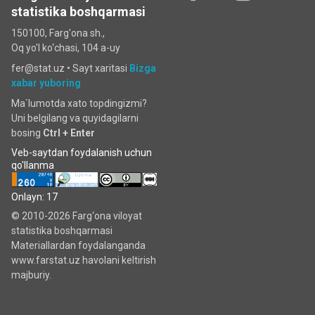
statistika boshqarmasi
150100, Farg'ona sh.,
Oq yo'l ko‘chаsi, 104 a-uy
fer@stat.uz •
Sayt xaritasi
Bizga
xabar yuboring
Ma`lumotda xato topdingizmi?
Uni belgilang va quyidagilarni
bosing
Ctrl + Enter
Veb-saytdan foydalanish uchun
qo'llanma
Onlayn: 17
© 2010-2026 Farg‘ona viloyat
statistika boshqarmasi
Materiallardan foydalanganda
www.farstat.uz havolani keltirish
majburiy.