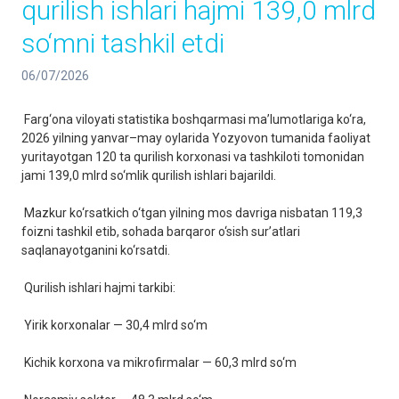
qurilish ishlari hajmi 139,0 mlrd
so‘mni tashkil etdi
06/07/2026
Farg‘ona viloyati statistika boshqarmasi ma’lumotlariga ko‘ra,
2026 yilning yanvar–may oylarida Yozyovon tumanida faoliyat
yuritayotgan 120 ta qurilish korxonasi va tashkiloti tomonidan
jami 139,0 mlrd so‘mlik qurilish ishlari bajarildi.
Mazkur ko‘rsatkich o‘tgan yilning mos davriga nisbatan 119,3
foizni tashkil etib, sohada barqaror o‘sish sur’atlari
saqlanayotganini ko‘rsatdi.
Qurilish ishlari hajmi tarkibi:
Yirik korxonalar — 30,4 mlrd so‘m
Kichik korxona va mikrofirmalar — 60,3 mlrd so‘m