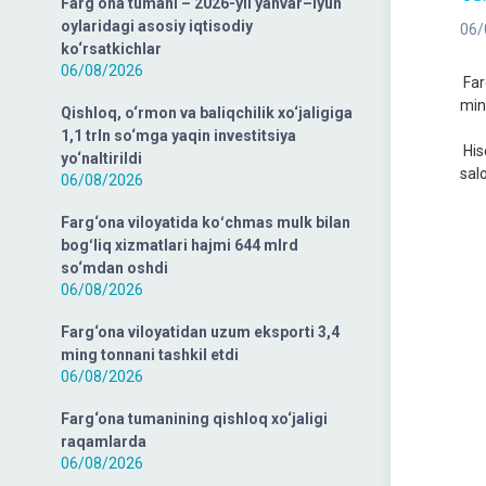
Farg‘ona tumani – 2026-yil yanvar–iyun
oylaridagi asosiy iqtisodiy
06/
ko‘rsatkichlar
06/08/2026
Far
min
Qishloq, o‘rmon va baliqchilik xo‘jaligiga
1,1 trln so‘mga yaqin investitsiya
His
yo‘naltirildi
salo
06/08/2026
Farg‘ona viloyatida koʻchmas mulk bilan
bogʻliq xizmatlari hajmi 644 mlrd
so‘mdan oshdi
06/08/2026
Farg‘ona viloyatidan uzum eksporti 3,4
ming tonnani tashkil etdi
06/08/2026
Farg‘ona tumanining qishloq xo‘jaligi
raqamlarda
06/08/2026