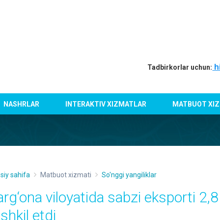
h
Tadbirkorlar uchun:
NASHRLAR
INTERAKTIV XIZMATLAR
MATBUOT XIZ
siy sahifa
Matbuot xizmati
So'nggi yangiliklar
arg‘ona viloyatida sabzi eksporti 2,
shkil etdi