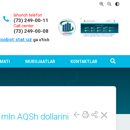
Ishonch telefon
(73) 249-00-11
Call-center
(73) 249-00-08
isobot.stat.uz
ga o'tish
MATI
MUROJAATLAR
KONTAKTLAR
8 mln AQSh dollarini