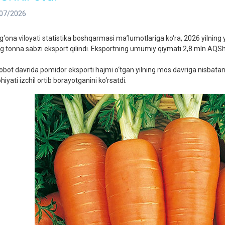
07/2026
g‘ona viloyati statistika boshqarmasi ma’lumotlariga ko‘ra, 2026 yilning 
g tonna sabzi eksport qilindi. Eksportning umumiy qiymati 2,8 mln AQSh do
obot davrida pomidor eksporti hajmi o‘tgan yilning mos davriga nisbatan
hiyati izchil ortib borayotganini ko‘rsatdi.