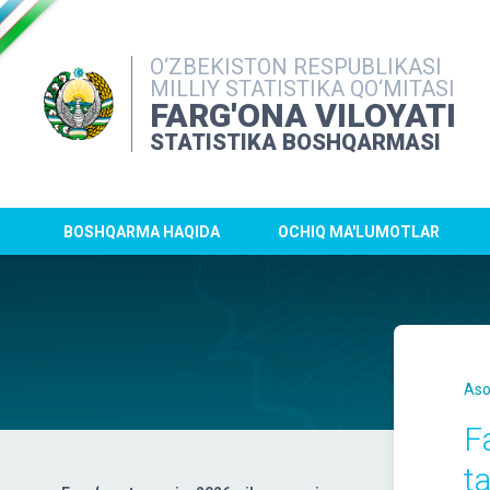
O‘ZBEKISTON RESPUBLIKASI
MILLIY STATISTIKA QO‘MITASI
FARG'ONA VILOYATI
STATISTIKA BOSHQARMASI
BOSHQARMA HAQIDA
OCHIQ MA'LUMOTLAR
Aso
F
ta