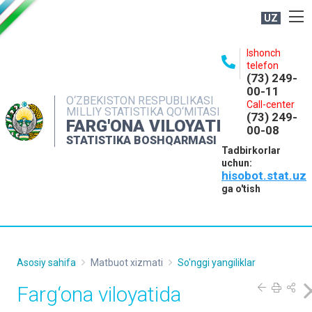
UZ
BOSHQARMA HAQIDA
Ishonch
telefon
OCHIQ MA'LUMOTLAR
(73) 249-
00-11
NASHRLAR
O‘ZBEKISTON RESPUBLIKASI
Call-center
MILLIY STATISTIKA QO‘MITASI
(73) 249-
INTERAKTIV XIZMATLAR
FARG'ONA VILOYATI
00-08
STATISTIKA BOSHQARMASI
MATBUOT XIZMATI
Tadbirkorlar
uchun:
MUROJAATLAR
hisobot.stat.uz
KONTAKTLAR
ga o'tish
Asosiy sahifa
Matbuot xizmati
So'nggi yangiliklar
Farg‘ona viloyatida