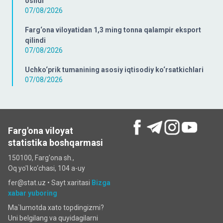
oshdi
07/08/2026
Farg‘ona viloyatidan 1,3 ming tonna qalampir eksport
qilindi
07/08/2026
Uchko‘prik tumanining asosiy iqtisodiy ko‘rsatkichlari
07/08/2026
Farg'ona viloyat
statistika boshqarmasi
150100, Farg'ona sh.,
Oq yo'l ko‘chаsi, 104 a-uy
fer@stat.uz •
Sayt xaritasi
Bizga
xabar yuboring
Ma`lumotda xato topdingizmi?
Uni belgilang va quyidagilarni