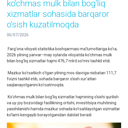
ko‘chmas mulk bilan bog‘liq
xizmatlar sohasida barqaror
o‘sish kuzatilmoqda
06/07/2026
Farg‘ona viloyati statistika boshqarmasi ma’lumotlariga ko‘ra,
2026 yilning yanvar–may oylarida viloyatda ko‘chmas mulk
bilan bog‘liq xizmatlar hajmi 476,7 mlrd so‘mni tashkil etdi.
Mazkur ko‘rsatkich o‘tgan yilning mos davriga nisbatan 111,7
foizni tashkil etib, sohada barqaror o‘sish sur’atlari
saqlanayotganini ko‘rsatmoqda.
Ko‘chmas mulk bilan bog‘liq xizmatlar hajmining o‘sishi qurilish
va uy-joy bozoridagi faollikning ortishi, investitsiya muhitining
yaxshilanishi hamda mazkur sohada ko‘rsatilayotgan xizmatlar
ko‘lami kengayib borayotganidan dalolat beradi.