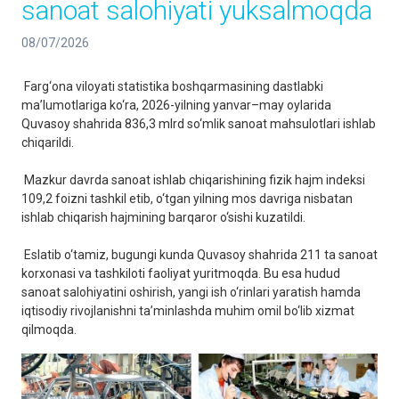
sanoat salohiyati yuksalmoqda
08/07/2026
Farg‘ona viloyati statistika boshqarmasining dastlabki
ma’lumotlariga ko‘ra, 2026-yilning yanvar–may oylarida
Quvasoy shahrida 836,3 mlrd so‘mlik sanoat mahsulotlari ishlab
chiqarildi.
Mazkur davrda sanoat ishlab chiqarishining fizik hajm indeksi
109,2 foizni tashkil etib, o‘tgan yilning mos davriga nisbatan
ishlab chiqarish hajmining barqaror o‘sishi kuzatildi.
Eslatib o‘tamiz, bugungi kunda Quvasoy shahrida 211 ta sanoat
korxonasi va tashkiloti faoliyat yuritmoqda. Bu esa hudud
sanoat salohiyatini oshirish, yangi ish o‘rinlari yaratish hamda
iqtisodiy rivojlanishni ta’minlashda muhim omil bo‘lib xizmat
qilmoqda.