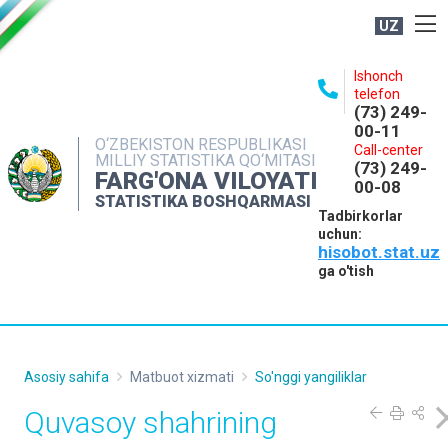
UZ
BOSHQARMA HAQIDA
Ishonch
telefon
OCHIQ MA'LUMOTLAR
(73) 249-
00-11
NASHRLAR
O‘ZBEKISTON RESPUBLIKASI
Call-center
MILLIY STATISTIKA QO‘MITASI
(73) 249-
INTERAKTIV XIZMATLAR
FARG'ONA VILOYATI
00-08
STATISTIKA BOSHQARMASI
MATBUOT XIZMATI
Tadbirkorlar
uchun:
MUROJAATLAR
hisobot.stat.uz
KONTAKTLAR
ga o'tish
Asosiy sahifa
Matbuot xizmati
So'nggi yangiliklar
Quvasoy shahrining