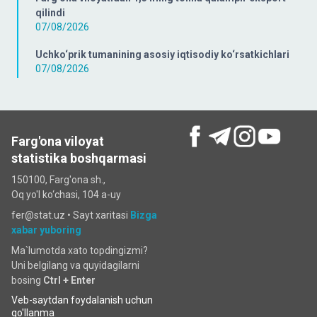
qilindi
07/08/2026
Uchko‘prik tumanining asosiy iqtisodiy ko‘rsatkichlari
07/08/2026
Farg'ona viloyat
statistika boshqarmasi
150100, Farg'ona sh.,
Oq yo'l ko‘chаsi, 104 a-uy
fer@stat.uz •
Sayt xaritasi
Bizga
xabar yuboring
Ma`lumotda xato topdingizmi?
Uni belgilang va quyidagilarni
bosing
Ctrl + Enter
Veb-saytdan foydalanish uchun
qo'llanma