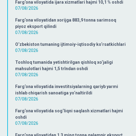
Farg‘ona viloyatida ijara xizmatlari hajmi 10,1 % oshdi
07/08/2026
Farg‘ona viloyatidan xorijga 883,9 tonna sarimsoq
piyoz eksport qilindi
07/08/2026
O‘zbekiston tumaning ijtimoiy-iqtisodiy ko‘rsatkichlari
07/08/2026
Toshloq tumanida yetishtirilgan qishloq xo‘jaligi
mahsulotlari hajmi 1,5 trlndan oshdi
07/08/2026
Farg‘ona viloyatida investitsiyalarning qariyb yarmi
ishlab chiqarish sanoatiga yo‘naltirildi
07/08/2026
Farg‘ona viloyatida sog‘liqni saqlash xizmatlari hajmi
oshdi
07/08/2026
Farg‘ona viloyatidan 1,3 ming tonna qalampir eksport