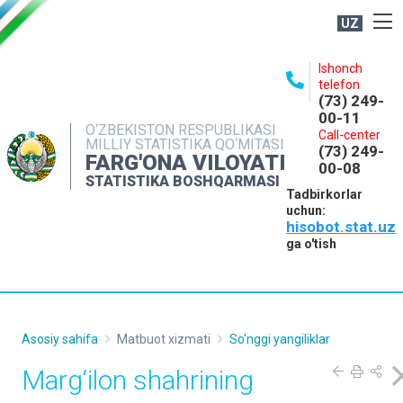
UZ
BOSHQARMA HAQIDA
Ishonch
telefon
OCHIQ MA'LUMOTLAR
(73) 249-
00-11
NASHRLAR
O‘ZBEKISTON RESPUBLIKASI
Call-center
MILLIY STATISTIKA QO‘MITASI
(73) 249-
INTERAKTIV XIZMATLAR
FARG'ONA VILOYATI
00-08
STATISTIKA BOSHQARMASI
MATBUOT XIZMATI
Tadbirkorlar
uchun:
MUROJAATLAR
hisobot.stat.uz
KONTAKTLAR
ga o'tish
Asosiy sahifa
Matbuot xizmati
So'nggi yangiliklar
Marg‘ilon shahrining