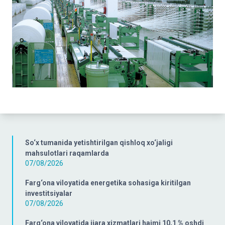
So‘x tumanida yetishtirilgan qishloq xo‘jaligi
mahsulotlari raqamlarda
07/08/2026
Farg‘ona viloyatida energetika sohasiga kiritilgan
investitsiyalar
07/08/2026
Farg‘ona viloyatida ijara xizmatlari hajmi 10,1 % oshdi