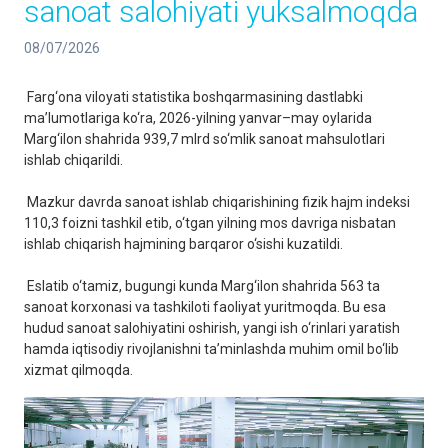
sanoat salohiyati yuksalmoqda
08/07/2026
Farg‘ona viloyati statistika boshqarmasining dastlabki
ma’lumotlariga ko‘ra, 2026-yilning yanvar–may oylarida
Marg‘ilon shahrida 939,7 mlrd so‘mlik sanoat mahsulotlari
ishlab chiqarildi.
Mazkur davrda sanoat ishlab chiqarishining fizik hajm indeksi
110,3 foizni tashkil etib, o‘tgan yilning mos davriga nisbatan
ishlab chiqarish hajmining barqaror o‘sishi kuzatildi.
Eslatib o‘tamiz, bugungi kunda Marg‘ilon shahrida 563 ta
sanoat korxonasi va tashkiloti faoliyat yuritmoqda. Bu esa
hudud sanoat salohiyatini oshirish, yangi ish o‘rinlari yaratish
hamda iqtisodiy rivojlanishni ta’minlashda muhim omil bo‘lib
xizmat qilmoqda.