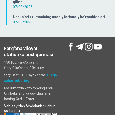
qilindi
07/08/2026
Uchko‘prik tumanining asosiy iqtisodiy ko‘rsatkichlari
07/08/2026
Farg'ona viloyat
statistika boshqarmasi
150100, Farg'ona sh.,
Oq yo'l ko‘chаsi, 104 a-uy
fer@stat.uz •
Sayt xaritasi
Bizga
xabar yuboring
Ma`lumotda xato topdingizmi?
Uni belgilang va quyidagilarni
bosing
Ctrl + Enter
Veb-saytdan foydalanish uchun
qo'llanma